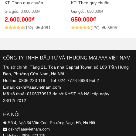
KT: Theo quy chuẩn
KT: Theo quy chuẩn
Giá gốc: 3.000.000₫
Giá gốc: 850.000₫
2.600.000₫
650.000₫
4091
5505
(182)
(170)
CÔNG TY TNHH ĐẦU TƯ VÀ THƯƠNG MẠI AAA VIỆT NAM
Trụ sở chính: Tầng 21, Tòa nhà Capital Tower, số 109 Trần Hưng
Đạo, Phường Cửa Nam, Hà Nội
Hotline: 0936.223.118 - Tel: 024-7778-8998 Ext 2
Email: cskh@aaavietnam.com
Mã số thuế: 0106070913 do sở KHĐT Hà Nội cấp ngày
28/12/.2012
HÀ NỘI
Số 4, Ngõ 34 Văn Cao, Phường Ngọc Hà, Hà Nội
cskh@aaavietnam.com
Hotline: 0936 223 118