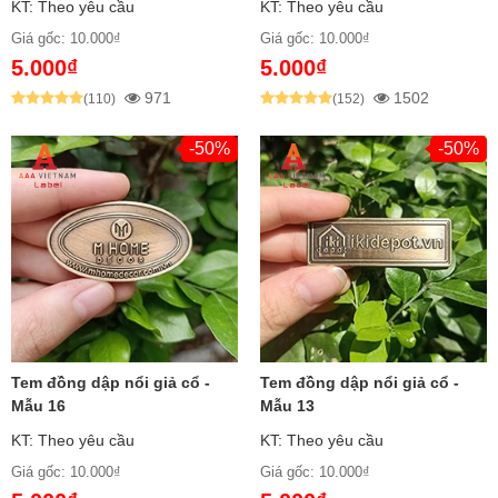
KT: Theo yêu cầu
KT: Theo yêu cầu
xước, bền lâu dài
Giá gốc: 10.000₫
Giá gốc: 10.000₫
Phía sau
: Keo 3M hoặc đục lỗ gắn cơ khí
5.000₫
5.000₫
971
1502
(110)
(152)
Quy Trình Chế Tác Tem Đồng Dập Nổi
Giả Cổ:
-50%
-50%
Bước 1: Chuẩn Bị Tấm Đồng Phôi
Nung chảy đồng nguyên khối thành mảnh đồng
với độ dày theo yêu cầu
Xác định kích thước, hình dáng phù hợp với thiết
kế
Tem đồng dập nổi giả cổ -
Tem đồng dập nổi giả cổ -
Bước 2: Dập Nổi Chi Tiết
Mẫu 16
Mẫu 13
KT: Theo yêu cầu
KT: Theo yêu cầu
Sử dụng khuôn chế tác tỉ mỉ để dập nổi nội dung
Giá gốc: 10.000₫
Giá gốc: 10.000₫
theo thiết kế