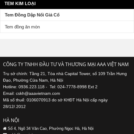
niềm tin, cảm giác yên tâm cho khách hàng
TEM KIM LOẠI
Biểu tượng thương hiệu
: Giúp thương hiệu trở
Tem Đồng Dập Nổi Giả Cổ
nên dễ nhớ, khó quên
Tem đồng ăn mòn
2. Tính Thẩm Mỹ Cao – Cảm Giác 3D Độc
Đáo
Tem đồng dập nổi sở hữu vẻ ngoài cổ điển, sang
CÔNG TY TNHH ĐẦU TƯ VÀ THƯƠNG MẠI AAA VIỆT NAM
trọng:
Trụ sở chính: Tầng 21, Tòa nhà Capital Tower, số 109 Trần Hưng
Đạo, Phường Cửa Nam, Hà Nội
Chi tiết nổi 3D
: Nội dung dập nổi khối tạo chiều
Hotline: 0936.223.118 - Tel: 024-7778-8998 Ext 2
sâu, bắt mắt
Email: cskh@aaavietnam.com
Hiệu ứng giả cổ
: Phủ sơn + đánh xước tạo cảm
Mã số thuế: 0106070913 do sở KHĐT Hà Nội cấp ngày
giác thời gian
28/12/.2012
Kỹ thuật tinh xảo
: Mỗi chi tiết được xử lý cẩn
HÀ NỘI
thận, tỉ mỉ
Số 4, Ngõ 34 Văn Cao, Phường Ngọc Hà, Hà Nội
Đặc biệt và khác lạ
: So với các loại tem khác,