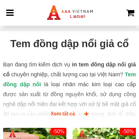
Nhãn Mác 3A
Sản phẩm
Tem kim loại
Tem đồng
Tem đồn
Tem đồng dập nổi giả cổ
Bạn đang tìm kiếm dịch vụ
in tem đồng dập nổi giả
cổ
chuyên nghiệp, chất lượng cao tại Việt Nam?
Tem
đồng dập nổi
là loại nhãn mác kim loại cao cấp
được sản xuất từ đồng nguyên khối, sử dụng công
nghệ dập nổi hiện đại kết hợp với xử lý bề mặt giả cổ
để tạo ra sản phẩm bền, đẹp, sang trọng, tinh tế. Đây
Xem tất cả
là lựa chọn ưu tiên của các doanh nghiệp nội thất, đồ
-50%
-50%
gỗ cao cấp, trang sức, thời trang để nâng tầm giá trị