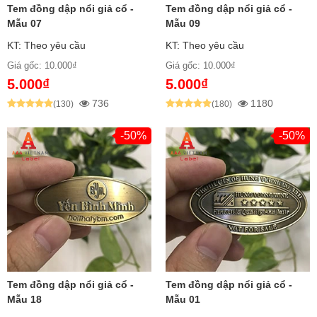
Tem đồng dập nổi giả cổ -
Tem đồng dập nổi giả cổ -
Mẫu 07
Mẫu 09
KT: Theo yêu cầu
KT: Theo yêu cầu
Giá gốc: 10.000₫
Giá gốc: 10.000₫
5.000₫
5.000₫
736
1180
(130)
(180)
Đặc Điểm Chính Của Tem Đồng Dập Nổi:
-50%
-50%
Chất liệu
: Đồng nguyên khối (99% đồng đỏ) hoặc
đồng thau cao cấp
Độ dày
: 0.3mm – 1mm (tùy yêu cầu ứng dụng)
Kỹ thuật
: Dập nổi khối chi tiết lên bề mặt tạo cảm
giác 3D
Bề mặt
: Phủ sơn màu + đánh xước tạo hiệu ứng
Tem đồng dập nổi giả cổ -
Tem đồng dập nổi giả cổ -
giả cổ
Mẫu 18
Mẫu 01
Độ bền
: Chống oxy hóa, chống ẩm ướt, chống