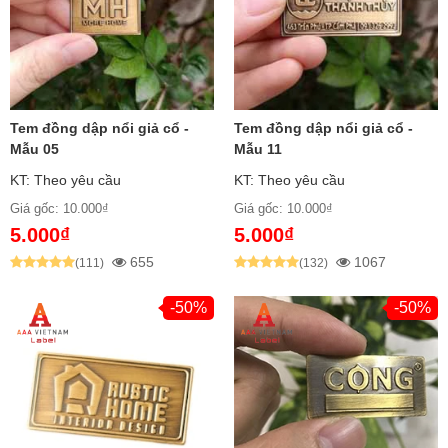
Nẵng và các tỉnh thành khác.
Tem đồng dập nổi giả cổ -
Tem đồng dập nổi giả cổ -
Mẫu 05
Mẫu 11
KT: Theo yêu cầu
KT: Theo yêu cầu
Giá gốc: 10.000₫
Giá gốc: 10.000₫
5.000₫
5.000₫
655
1067
(111)
(132)
-50%
-50%
Tem Đồng Dập Nổi Giả Cổ Là
Gì?