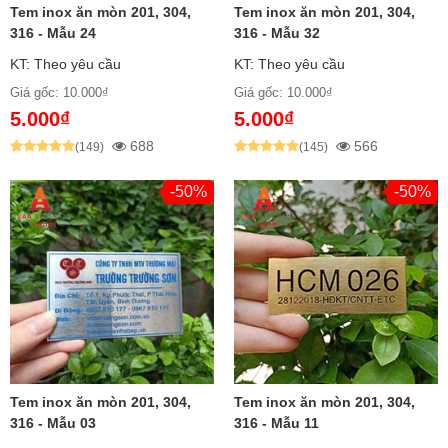
Tem inox ăn mòn 201, 304,
Tem inox ăn mòn 201, 304,
316 - Mẫu 24
316 - Mẫu 32
KT: Theo yêu cầu
KT: Theo yêu cầu
Giá gốc: 10.000₫
Giá gốc: 10.000₫
5.000₫
5.000₫
688
566
(149)
(145)
Đặc điểm chính của tem inox:
-50%
-50%
Chất liệu
: Thép không gỉ (inox/stainless steel) cao
cấp
Độ dày
: 0.5mm – 1mm (thường dùng 0.8mm hoặc
1mm)
Bề mặp
: Sáng bóng, mịn màng, ánh kim
Màu sắc
: Trắng sáng, trắng gương, trắng xước
Tem inox ăn mòn 201, 304,
Tem inox ăn mòn 201, 304,
(tùy yêu cầu)
316 - Mẫu 03
316 - Mẫu 11
Độ bền
: Chống ăn mòn, chống gỉ sét, chống