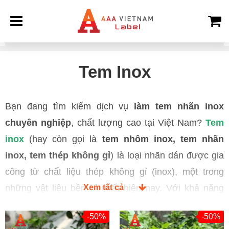
Nhãn Mác 3A
Sản phẩm
Tem kim loại
Tem Inox
Tem Inox
Bạn đang tìm kiếm dịch vụ
làm tem nhãn inox
chuyên nghiệp
, chất lượng cao tại Việt Nam?
Tem
inox
(hay còn gọi là
tem nhôm inox, tem nhãn
inox, tem thép không gỉ
) là loại nhãn dán được gia
công từ chất liệu thép không gỉ (inox), một trong
những vật liệu bền bỉ nhất hiện nay. Với khả năng
Xem tất cả
chống gỉ sét vượt trội, độ bền cao, bề mặp sáng
-50%
-50%
bóng, tem inox được sử dụng rộng rãi trong nhiều