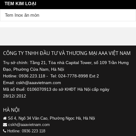
TEM KIM LOẠI
Ưu điểm hàng đầu của tem inox là khả năng chống
Tem Inox ăn mòn
chịu tuyệt vời:
Chống gỉ sét tự nhiên
: Inox có lớp oxide độc
quyền bảo vệ bề mặp
CÔNG TY TNHH ĐẦU TƯ VÀ THƯƠNG MẠI AAA VIỆT NAM
Không bị oxy hóa
: Ngay cả tiếp xúc với nước,
hóa chất, muối cũng không bị ảnh hưởng
Trụ sở chính: Tầng 21, Tòa nhà Capital Tower, số 109 Trần Hưng
Đạo, Phường Cửa Nam, Hà Nội
Chống chịu môi trường khắc nghiệt
: Phù hợp
Hotline: 0936.223.118 - Tel: 024-7778-8998 Ext 2
cho sử dụng ngoài trời, trong môi trường ẩm ướt
Email: cskh@aaavietnam.com
Tuổi thọ dài
: Tem inox có thể sử dụng 10-15 năm
Mã số thuế: 0106070913 do sở KHĐT Hà Nội cấp ngày
28/12/.2012
hoặc lâu hơn mà vẫn giữ nguyên vẻ đẹp
HÀ NỘI
Tem inox
lý tưởng cho các sản phẩm cần độ bền
Số 4, Ngõ 34 Văn Cao, Phường Ngọc Hà, Hà Nội
cao, như máy móc công nghiệp, thiết bị ngoài trời,
cskh@aaavietnam.com
Hotline: 0936 223 118
hoặc các ứng dụng trong môi trường có hóa chất.