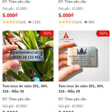
KT: Theo yêu cầu
KT: Theo yêu cầu
xước, chống UV
Giá gốc: 10.000₫
Giá gốc: 10.000₫
Phía sau
: Keo 3M hoặc đục lỗ gắn cơ khí
5.000₫
5.000₫
1182
965
(183)
(124)
Phân loại tem inox:
-50%
-50%
Tem inox trắng gương
Bề mặt sáng bóng, lấp lánh
Tạo ấn tượng cao cấp, sang trọng
Phù hợp cho logo thương hiệu, biển tên công ty
Tem inox trắng xước
Bề mặp có xước tinh tế
Tem inox ăn mòn 201, 304,
Tem inox ăn mòn 201, 304,
316 - Mẫu 30
316 - Mẫu 29
Tạo cảm giác mịn màng, chuyên nghiệp
KT: Theo yêu cầu
KT: Theo yêu cầu
Thích hợp cho biển hiệu, biển chỉ dẫn
Giá gốc: 10.000₫
Giá gốc: 10.000₫