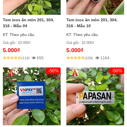
chất liệu thép không gỉ (inox/stainless steel). Inox là
hợp kim thép có chứa chromium, nickel và các yếu tố
Tem inox ăn mòn 201, 304,
Tem inox ăn mòn 201, 304,
316 - Mẫu 04
316 - Mẫu 10
khác, tạo nên tính chất chống ăn mòn, chống gỉ sét
KT: Theo yêu cầu
KT: Theo yêu cầu
tuyệt vời.
Giá gốc: 10.000₫
Giá gốc: 10.000₫
5.000₫
5.000₫
Mẫu Tem Inox:
655
1164
(119)
(108)
-50%
-50%