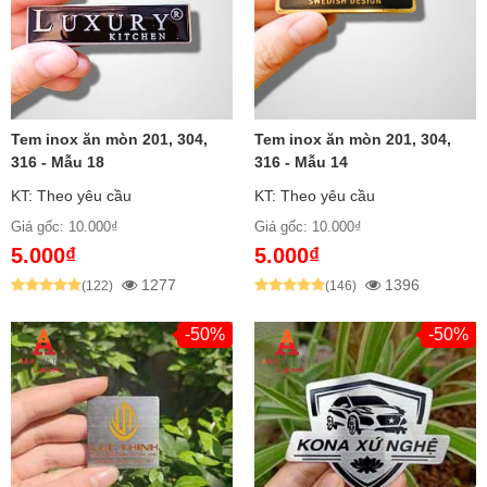
hàng trên toàn quốc từ Hà Nội đến TP.HCM và các
tỉnh thành khác.
Tem inox ăn mòn 201, 304,
Tem inox ăn mòn 201, 304,
316 - Mẫu 18
316 - Mẫu 14
KT: Theo yêu cầu
KT: Theo yêu cầu
Giá gốc: 10.000₫
Giá gốc: 10.000₫
5.000₫
5.000₫
1277
1396
(122)
(146)
-50%
-50%
Tem Inox Là Gì?
Tem inox
là loại nhãn dán đặc biệt được gia công từ