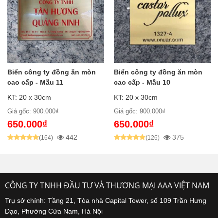
Biển công ty đồng ăn mòn
Biển công ty đồng ăn mòn
cao cấp - Mẫu 11
cao cấp - Mẫu 10
KT: 20 x 30cm
KT: 20 x 30cm
Giá gốc: 900.000₫
Giá gốc: 900.000₫
650.000₫
650.000₫
442
375
(164)
(126)
CÔNG TY TNHH ĐẦU TƯ VÀ THƯƠNG MẠI AAA VIỆT NAM
Trụ sở chính: Tầng 21, Tòa nhà Capital Tower, số 109 Trần Hưng
Đạo, Phường Cửa Nam, Hà Nội