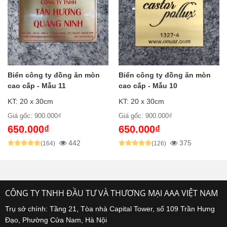
Biển công ty đồng ăn mòn
Biển công ty đồng ăn mòn
cao cấp - Mẫu 11
cao cấp - Mẫu 10
KT: 20 x 30cm
KT: 20 x 30cm
Giá gốc: 900.000₫
Giá gốc: 900.000₫
650.000₫
650.000₫
442
375
(164)
(126)
CÔNG TY TNHH ĐẦU TƯ VÀ THƯƠNG MẠI AAA VIỆT NAM
Trụ sở chính: Tầng 21, Tòa nhà Capital Tower, số 109 Trần Hưng
Đạo, Phường Cửa Nam, Hà Nội