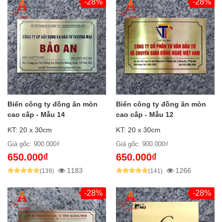
-28%
-28%
Biển công ty đồng ăn mòn
Biển công ty đồng ăn mòn
cao cấp - Mẫu 14
cao cấp - Mẫu 12
KT: 20 x 30cm
KT: 20 x 30cm
Giá gốc: 900.000₫
Giá gốc: 900.000₫
650.000₫
650.000₫
1183
1266
(139)
(141)
-28%
-28%