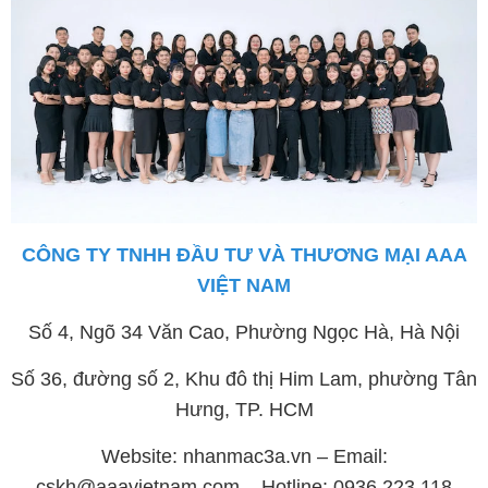
CÔNG TY TNHH ĐẦU TƯ VÀ THƯƠNG MẠI AAA
VIỆT NAM
Số 4, Ngõ 34 Văn Cao, Phường Ngọc Hà, Hà Nội
Số 36, đường số 2, Khu đô thị Him Lam, phường Tân
Hưng, TP. HCM
Website: nhanmac3a.vn – Email:
cskh@aaavietnam.com – Hotline: 0936 223 118