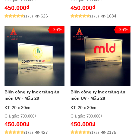
450.000₫
450.000₫
626
1084
(173)
(173)
-36%
-36%
Biển công ty inox trắng ăn
Biển công ty inox trắng ăn
mòn UV - Mẫu 29
mòn UV - Mẫu 28
KT: 20 x 30cm
KT: 20 x 30cm
Giá gốc: 700.000₫
Giá gốc: 700.000₫
450.000₫
450.000₫
427
2175
(172)
(172)