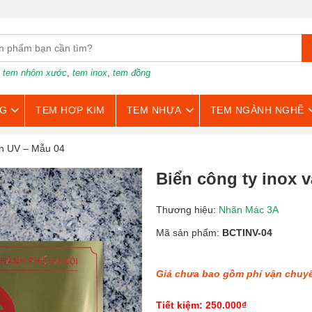
:
tem nhôm xước
,
tem inox
,
tem đồng
G
TEM HỢP KIM
TEM NHỰA
TEM NGÀNH NGHỀ
òn UV – Mẫu 04
Biển công ty inox 
Thương hiệu:
Nhãn Mác 3A
Mã sản phẩm:
BCTINV-04
Giá chưa bao gồm phí vận chuy
Tiết kiệm: 250.000₫