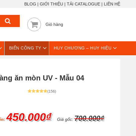
BLOG
GIỚI THIỆU
TẢI CATALOGUE
LIÊN HỆ
Giỏ hàng
BIỂN CÔNG TY
HUY CHƯƠNG – HUY HIỆU
vàng ăn mòn UV - Mẫu 04
(156)
450.000₫
700.000₫
ển:
Giá gốc: