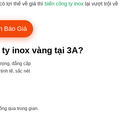
có lợi thế về giá thì
biển công ty inox
lại vượt trội về
n Báo Giá
ty inox vàng tại 3A?
trọng, đẳng cấp
inh tế, sắc nét
ng qua trung gian.