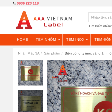
0936 223 118
Tìm kiếm nhiều
HOME
TEM NHÔM
TEM INOX
TEM ĐỒN
Nhãn Mác 3A
Sản phẩm
Biển công ty inox vàng ăn m