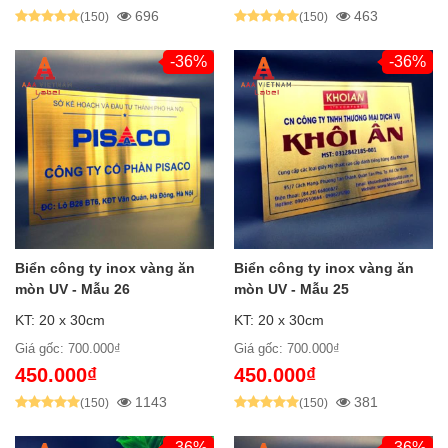
696
463
(150)
(150)
-36%
-36%
Biển công ty inox vàng ăn
Biển công ty inox vàng ăn
mòn UV - Mẫu 26
mòn UV - Mẫu 25
KT: 20 x 30cm
KT: 20 x 30cm
Giá gốc: 700.000₫
Giá gốc: 700.000₫
450.000₫
450.000₫
1143
381
(150)
(150)
-36%
-36%