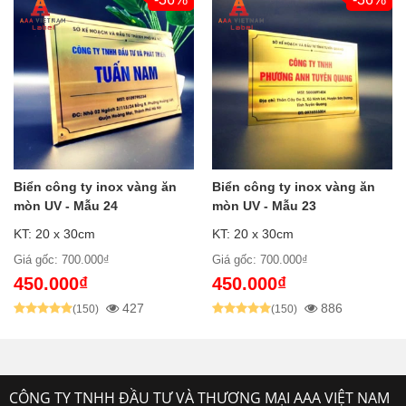
Biển công ty inox vàng ăn
Biển công ty inox vàng ăn
mòn UV - Mẫu 24
mòn UV - Mẫu 23
KT: 20 x 30cm
KT: 20 x 30cm
Giá gốc: 700.000₫
Giá gốc: 700.000₫
450.000₫
450.000₫
427
886
(150)
(150)
CÔNG TY TNHH ĐẦU TƯ VÀ THƯƠNG MẠI AAA VIỆT NAM