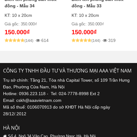
đồng - Mẫu 34
đồng - Mẫu 33
KT: 10 x 20cm
KT: 10 x 20cm
Giá gốc: 350.000₫
Giá gốc: 350.000₫
150.000₫
150.000₫
614
319
(144)
(144)
CÔNG TY TNHH ĐẦU TƯ VÀ THƯƠNG MẠI AAA VIỆT NAM
Trụ sở chính: Tầng 21, Tòa nhà Capital Tower, số 109 Trần Hưng
Đạo, Phường Cửa Nam, Hà Nội
Hotline: 0936.223.118 - Tel: 024-7778-8998 Ext 2
Email: cskh@aaavietnam.com
Mã số thuế: 0106070913 do sở KHĐT Hà Nội cấp ngày
28/12/.2012
HÀ NỘI
Số 4, Ngõ 34 Văn Cao, Phường Ngọc Hà, Hà Nội