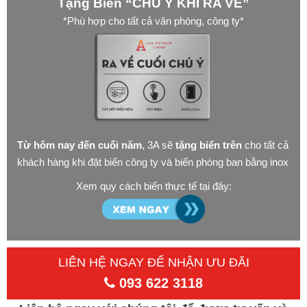
Tặng Biển “CHÚ Ý KHI RA VỀ”
*Phù hợp cho tất cả văn phòng, công ty*
Từ hôm nay đến cuối năm
, 3A sẽ
tặng biển trên
cho tất cả
khách hàng khi đặt biển công ty và biển phòng ban bằng inox
Xem quy cách biển thực tế tại đây:
LIÊN HỆ NGAY ĐỂ NHẬN ƯU ĐÃI
093 622 3118