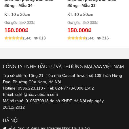
đồng - Mẫu 34
đồng - Mẫu 33
KT: 10 x 20cm
KT: 10 x 20cm
Giá gốc: 350.000₫
Giá gốc: 350.000₫
150.000₫
150.000₫
613
316
(144)
(144)
CÔNG TY TNHH ĐẦU TƯ VÀ THƯƠNG MẠI AAA VIỆT NAM
Trụ sở chính: Tầng 21, Tòa nhà Capital Tower, số 109 Trần Hưng
Đạo, Phường Cửa Nam, Hà Nội
Hotline: 0936.223.118 - Tel: 024-7778-8998 Ext 2
Email: cskh@aaavietnam.com
Mã số thuế: 0106070913 do sở KHĐT Hà Nội cấp ngày
28/12/.2012
HÀ NỘI
Số 4, Ngõ 34 Văn Cao, Phường Ngọc Hà, Hà Nội