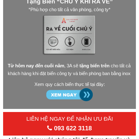
Tặng Biển “CHÚ Ý KHI RA VỀ”
*Phù hợp cho tất cả văn phòng, công ty*
Từ hôm nay đến cuối năm
, 3A sẽ
tặng biển trên
cho tất cả
khách hàng khi đặt biển công ty và biển phòng ban bằng inox
Xem quy cách biển thực tế tại đây:
LIÊN HỆ NGAY ĐỂ NHẬN ƯU ĐÃI
093 622 3118