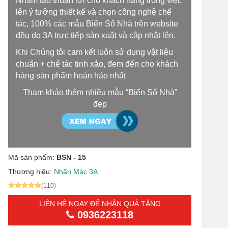
Nhằm tạo thuận lợi cho khách hàng trong việc
lên ý tưởng thiết kế và chọn công nghệ chế
tác, 100% các mẫu Biển Số Nhà trên website
đều do 3A trực tiếp sản xuất và cập nhật lên.
Khi Chúng tôi cam kết luôn sử dụng vật liệu
chuẩn + chế tác tinh xảo, đem đến cho khách
hàng sản phẩm hoàn hảo nhất
Tham khảo thêm nhiều mẫu “Biển Số Nhà”
đẹp
Mã sản phẩm:
BSN - 15
Thương hiệu:
Nhãn Mác 3A
(110)
LIÊN HỆ NGAY ĐỂ NHẬN QUÀ TẶNG
0936223118