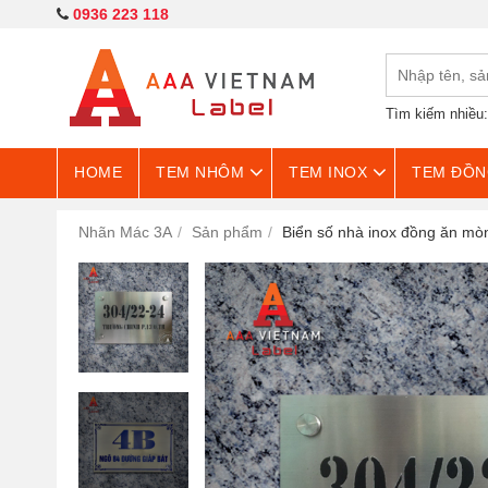
0936 223 118
Tìm kiếm nhiều
HOME
TEM NHÔM
TEM INOX
TEM ĐỒN
Nhãn Mác 3A
Sản phẩm
Biển số nhà inox đồng ăn mò