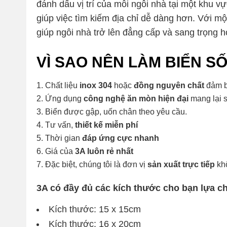
đánh dấu vị trí của mỗi ngôi nhà tại một khu vự
giúp việc tìm kiếm địa chỉ dễ dàng hơn. Với mộ
giúp ngôi nhà trở lên đẳng cấp và sang trọng h
VÌ SAO NÊN LÀM BIỂN SỐ
Chất liệu
inox 304
hoặc
đồng nguyên chất
đảm b
Ứng dụng
công nghệ ăn mòn hiện đại
mang lại s
Biển được gập, uốn chân theo yêu cầu.
Tư vấn,
thiết kế miễn phí
Thời gian
đáp ứng cực nhanh
Giá của
3A luôn rẻ nhất
Đặc biệt, chúng tôi là đơn vị
sản xuất trực tiếp
khô
3A có đầy đủ các kích thước cho bạn lựa c
Kích thước: 15 x 15cm
Kích thước: 16 x 20cm