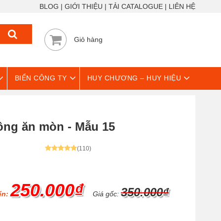
BLOG
GIỚI THIỆU
TẢI CATALOGUE
LIÊN HỆ
Giỏ hàng
BIỂN CÔNG TY
HUY CHƯƠNG – HUY HIỆU
ồng ăn mòn - Mẫu 15
(110)
250.000₫
350.000₫
ển:
Giá gốc: