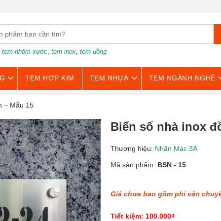
:
tem nhôm xước
,
tem inox
,
tem đồng
G
TEM HỢP KIM
TEM NHỰA
TEM NGÀNH NGHỀ
n – Mẫu 15
Biển số nhà inox đ
Thương hiệu:
Nhãn Mác 3A
Mã sản phẩm:
BSN - 15
Giá chưa bao gồm phí vận chuy
Tiết kiệm: 100.000₫