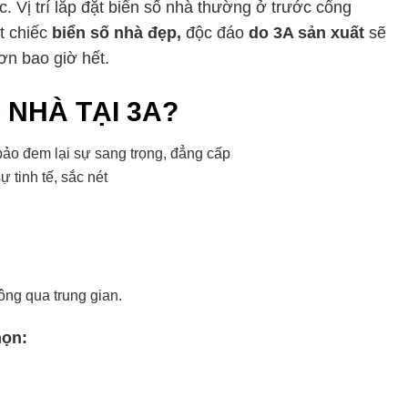
c. Vị trí lắp đặt biển số nhà thường ở trước cổng
t chiếc
biển số nhà đẹp,
độc đáo
do 3A sản xuất
sẽ
ơn bao giờ hết.
 NHÀ TẠI 3A?
ảo đem lại sự sang trọng, đẳng cấp
ự tinh tế, sắc nét
ng qua trung gian.
họn: