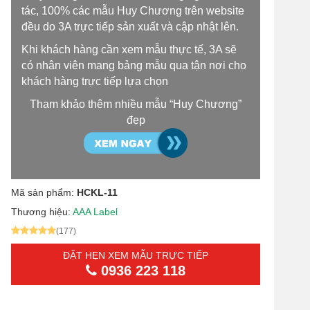
tác, 100% các mẫu Huy Chương trên website
đều do 3A trực tiếp sản xuất và cập nhật lên.
Khi khách hàng cần xem mẫu thực tế, 3A sẽ
có nhân viên mang bảng mẫu qua tận nơi cho
khách hàng trực tiếp lựa chọn
Tham khảo thêm nhiều mẫu “Huy Chương”
đẹp
Mã sản phẩm:
HCKL-11
Thương hiệu:
AAA Label
(177)
ĐẶT HẸN XEM MẪU TRỰC TIẾP
0936 223 118