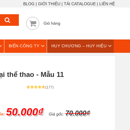
BLOG
GIỚI THIỆU
TẢI CATALOGUE
LIÊN HỆ
Giỏ hàng
BIỂN CÔNG TY
HUY CHƯƠNG – HUY HIỆU
i thể thao - Mẫu 11
(177)
50.000₫
70.000₫
ển:
Giá gốc: