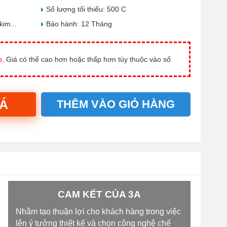
Số lượng tối thiểu: 500 C
kim...
Bảo hành: 12 Tháng
o
. Giá có thể cao hơn hoặc thấp hơn tùy thuộc vào số
IÁ
THÊM VÀO GIỎ HÀNG
CAM KẾT CỦA 3A
Nhằm tạo thuận lợi cho khách hàng trong việc
lên ý tưởng thiết kế và chọn công nghệ chế