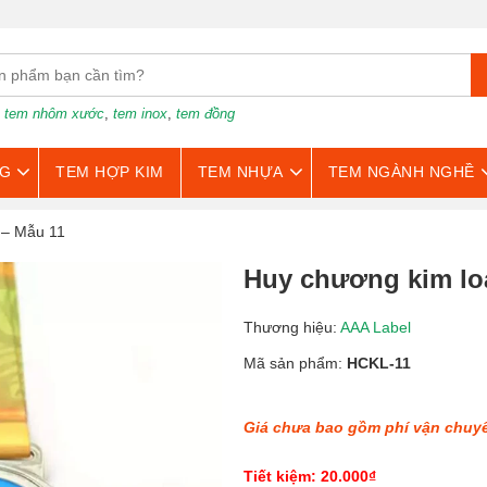
:
tem nhôm xước
,
tem inox
,
tem đồng
G
TEM HỢP KIM
TEM NHỰA
TEM NGÀNH NGHỀ
 – Mẫu 11
Huy chương kim loạ
Thương hiệu:
AAA Label
Mã sản phẩm:
HCKL-11
Giá chưa bao gồm phí vận chuy
Tiết kiệm: 20.000₫