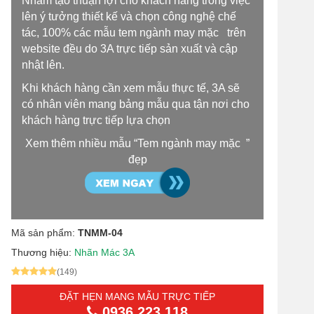
Nhằm tạo thuận lợi cho khách hàng trong việc
lên ý tưởng thiết kế và chọn công nghệ chế
tác, 100% các mẫu tem ngành may mặc trên
website đều do 3A trực tiếp sản xuất và cập
nhật lên.
Khi khách hàng cần xem mẫu thực tế, 3A sẽ
có nhân viên mang bảng mẫu qua tận nơi cho
khách hàng trực tiếp lựa chọn
Xem thêm nhiều mẫu “Tem ngành may mặc ”
đẹp
Mã sản phẩm:
TNMM-04
Thương hiệu:
Nhãn Mác 3A
(149)
ĐẶT HẸN MANG MẪU TRỰC TIẾP
0936 223 118