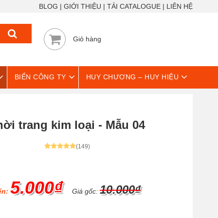
BLOG
GIỚI THIỆU
TẢI CATALOGUE
LIÊN HỆ
Giỏ hàng
BIỂN CÔNG TY
HUY CHƯƠNG – HUY HIỆU
ời trang kim loại - Mẫu 04
(149)
5.000₫
10.000₫
ển:
Giá gốc: