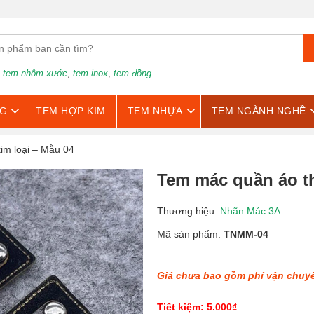
:
tem nhôm xước
,
tem inox
,
tem đồng
G
TEM HỢP KIM
TEM NHỰA
TEM NGÀNH NGHỀ
im loại – Mẫu 04
Tem mác quần áo th
Thương hiệu:
Nhãn Mác 3A
Mã sản phẩm:
TNMM-04
Giá chưa bao gồm phí vận chuy
Tiết kiệm: 5.000₫