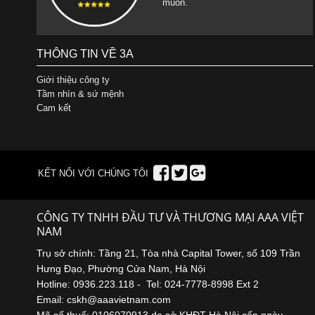
muốn.
THÔNG TIN VỀ 3A
Giới thiệu công ty
Tầm nhìn & sứ mệnh
Cam kết
KẾT NỐI VỚI CHÚNG TÔI
CÔNG TY TNHH ĐẦU TƯ VÀ THƯƠNG MẠI AAA VIỆT
NAM
Trụ sở chính: Tầng 21, Tòa nhà Capital Tower, số 109 Trần
Hưng Đạo, Phường Cửa Nam, Hà Nội
Hotline: 0936.223.118 - Tel: 024-7778-8998 Ext 2
Email: cskh@aaavietnam.com
Mã số thuế: 0106070913 do sở KHĐT Hà Nội cấp ngày