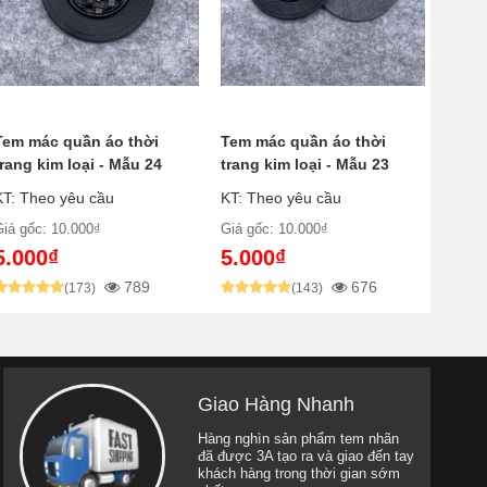
Tem mác quần áo thời
Tem mác quần áo thời
trang kim loại - Mẫu 24
trang kim loại - Mẫu 23
KT: Theo yêu cầu
KT: Theo yêu cầu
Giá gốc: 10.000₫
Giá gốc: 10.000₫
5.000₫
5.000₫
789
676
(173)
(143)
Giao Hàng Nhanh
Hàng nghìn sản phẩm tem nhãn
đã được 3A tạo ra và giao đến tay
khách hàng trong thời gian sớm