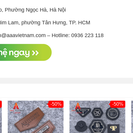
o, Phường Ngọc Hà, Hà Nội
ị Him Lam, phường Tân Hưng, TP. HCM
h@aaavietnam.com – Hotline: 0936 223 118
-50%
-50%