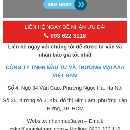
LIÊN HỆ NGAY ĐỂ NHẬN ƯU ĐÃI
093 622 3118
Liên hệ ngay với chúng tôi để được tư vấn và
nhận báo giá tốt nhất
CÔNG TY TNHH ĐẦU TƯ VÀ THƯƠNG MẠI AAA
VIỆT NAM
Số 4, Ngõ 34 Văn Cao, Phường Ngọc Hà, Hà Nội
Số 36, đường số 2, Khu đô thị Him Lam, phường Tân
Hưng, TP. HCM
Website: nhanmac3a.vn – Email:
cskh@aaavietnam.com – Hotline: 0936 223 118