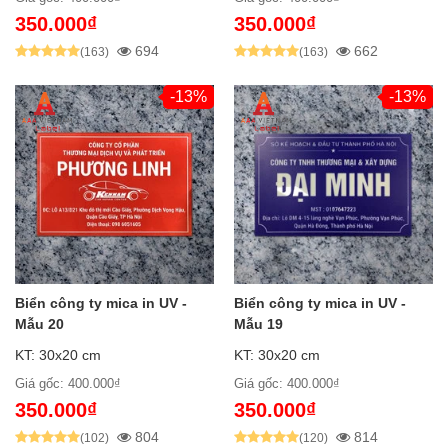
350.000₫
350.000₫
694
662
(163)
(163)
-13%
-13%
Biển công ty mica in UV -
Biển công ty mica in UV -
Mẫu 20
Mẫu 19
KT: 30x20 cm
KT: 30x20 cm
Giá gốc: 400.000₫
Giá gốc: 400.000₫
350.000₫
350.000₫
804
814
(102)
(120)