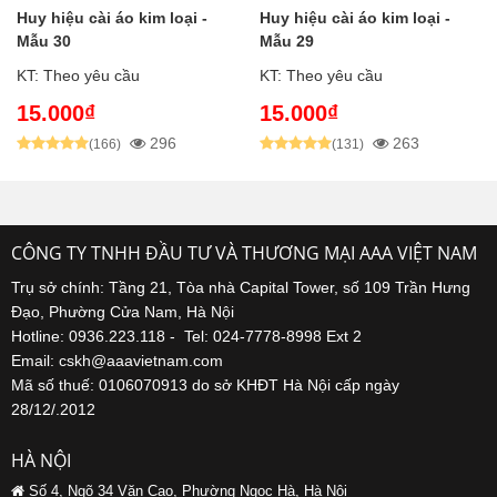
Huy hiệu cài áo kim loại -
Huy hiệu cài áo kim loại -
Mẫu 30
Mẫu 29
KT: Theo yêu cầu
KT: Theo yêu cầu
15.000₫
15.000₫
296
263
(166)
(131)
CÔNG TY TNHH ĐẦU TƯ VÀ THƯƠNG MẠI AAA VIỆT NAM
Trụ sở chính: Tầng 21, Tòa nhà Capital Tower, số 109 Trần Hưng
Đạo, Phường Cửa Nam, Hà Nội
Hotline: 0936.223.118 - Tel: 024-7778-8998 Ext 2
Email: cskh@aaavietnam.com
Mã số thuế: 0106070913 do sở KHĐT Hà Nội cấp ngày
28/12/.2012
HÀ NỘI
Số 4, Ngõ 34 Văn Cao, Phường Ngọc Hà, Hà Nội