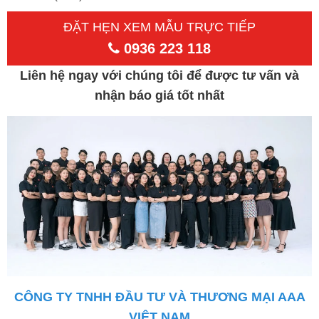
ĐẶT HẸN XEM MẪU TRỰC TIẾP
0936 223 118
Liên hệ ngay với chúng tôi để được tư vấn và
nhận báo giá tốt nhất
CÔNG TY TNHH ĐẦU TƯ VÀ THƯƠNG MẠI AAA
VIỆT NAM