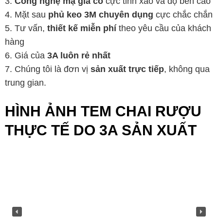
3.
Công nghệ mạ giả cổ
cực tinh xảo và độ bền cao
4. Mặt sau
phủ keo 3M chuyên dụng
cực chắc chắn
5. Tư vấn,
thiết kế miễn phí
theo yêu cầu của khách
hàng
6. Giá của
3A luôn rẻ nhất
7. Chúng tôi là đơn vị
sản xuất trực tiếp
, không qua
trung gian.
HÌNH ẢNH TEM CHAI RƯỢU
THỰC TẾ DO 3A SẢN XUẤT