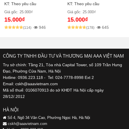
KT: Theo yêu cầu
KT: Theo yêu cầu
Giá gốc: 25.000₫
Giá gốc: 25.000₫
15.000₫
15.000₫
946
645
(114)
(178)
CÔNG TY TNHH ĐẦU TƯ VÀ THƯƠNG MẠI AAA VIỆT NAM
Trụ sở chính: Tầng 21, Tòa nhà Capital Tower, số 109 Trần Hưng
Đạo, Phường Cửa Nam, Hà Nội
Hotline: 0936.223.118 - Tel: 024-7778-8998 Ext 2
Email: cskh@aaavietnam.com
Mã số thuế: 0106070913 do sở KHĐT Hà Nội cấp ngày
28/12/.2012
HÀ NỘI
Số 4, Ngõ 34 Văn Cao, Phường Ngọc Hà, Hà Nội
cskh@aaavietnam.com