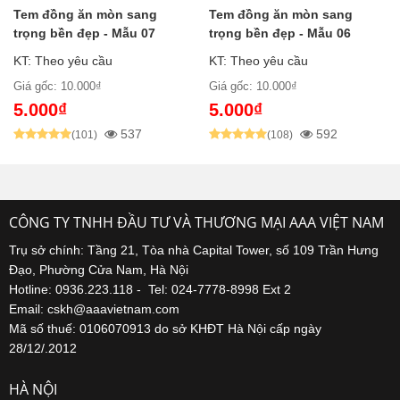
Tem đồng ăn mòn sang
Tem đồng ăn mòn sang
trọng bền đẹp - Mẫu 07
trọng bền đẹp - Mẫu 06
KT: Theo yêu cầu
KT: Theo yêu cầu
Giá gốc: 10.000₫
Giá gốc: 10.000₫
5.000₫
5.000₫
537
592
(101)
(108)
CÔNG TY TNHH ĐẦU TƯ VÀ THƯƠNG MẠI AAA VIỆT NAM
Trụ sở chính: Tầng 21, Tòa nhà Capital Tower, số 109 Trần Hưng
Đạo, Phường Cửa Nam, Hà Nội
Hotline: 0936.223.118 - Tel: 024-7778-8998 Ext 2
Email: cskh@aaavietnam.com
Mã số thuế: 0106070913 do sở KHĐT Hà Nội cấp ngày
28/12/.2012
HÀ NỘI