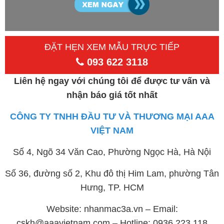
ĐẶT HẸN XEM MẪU TRỰC TIẾP
093 622 3118
Liên hệ ngay với chúng tôi để được tư vấn và
nhận báo giá tốt nhất
CÔNG TY TNHH ĐẦU TƯ VÀ THƯƠNG MẠI AAA
VIỆT NAM
Số 4, Ngõ 34 Văn Cao, Phường Ngọc Hà, Hà Nội
Số 36, đường số 2, Khu đô thị Him Lam, phường Tân
Hưng, TP. HCM
Website: nhanmac3a.vn – Email:
cskh@aaavietnam.com – Hotline: 0936 223 118