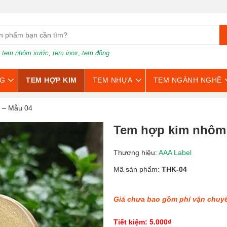
:
tem nhôm xước
,
tem inox
,
tem đồng
G
TEM HỢP KIM
TEM NHỰA
TEM NGÀNH NGHỀ
 – Mẫu 04
Tem hợp kim nhôm 
Thương hiệu:
AAA Label
Mã sản phẩm:
THK-04
Giá chưa bao gồm phí vận chuy
Tiết kiệm: 5.000₫