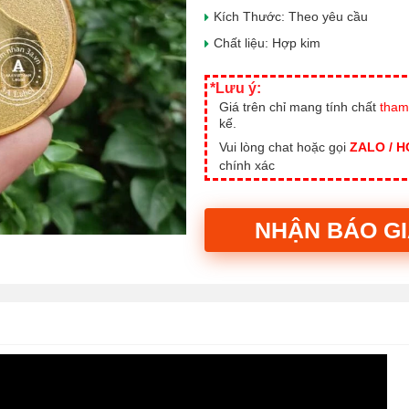
Kích Thước: Theo yêu cầu
Chất liệu: Hợp kim
*Lưu ý:
Giá trên chỉ mang tính chất
tham
kế.
Vui lòng chat hoặc gọi
ZALO / 
chính xác
NHẬN BÁO G
Alternative: