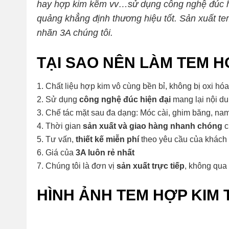
hay hợp kim kẽm vv…sử dụng công nghệ đúc hi
quảng khẳng định thương hiệu tốt. Sản xuất t
nhãn 3A chúng tôi.
TẠI SAO NÊN LÀM TEM HỢ
Chất liệu hợp kim vô cùng bền bỉ, không bị oxi hóa
Sử dụng
công nghệ đúc hiện đại
mang lại nội du
Chế tác mặt sau đa dạng: Móc cài, ghim băng, n
Thời gian
sản xuất và giao hàng nhanh chóng
c
Tư vấn,
thiết kế miễn phí
theo yêu cầu của khách
Giá của
3A luôn rẻ nhất
Chúng tôi là đơn vị
sản xuất trực tiếp
, không qua 
HÌNH ẢNH TEM HỢP KIM 