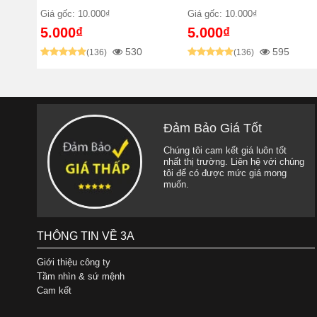
Giá gốc: 10.000₫
Giá gốc: 10.000₫
5.000₫
5.000₫
530
595
(136)
(136)
Đảm Bảo Giá Tốt
Chúng tôi cam kết giá luôn tốt
nhất thị trường. Liên hệ với chúng
tôi để có được mức giá mong
muốn.
THÔNG TIN VỀ 3A
Giới thiệu công ty
Tầm nhìn & sứ mệnh
Cam kết