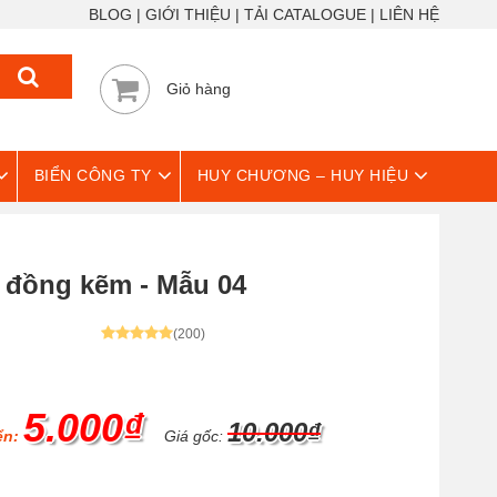
BLOG
GIỚI THIỆU
TẢI CATALOGUE
LIÊN HỆ
Giỏ hàng
BIỂN CÔNG TY
HUY CHƯƠNG – HUY HIỆU
đồng kẽm - Mẫu 04
(200)
5.000₫
10.000₫
ển:
Giá gốc: