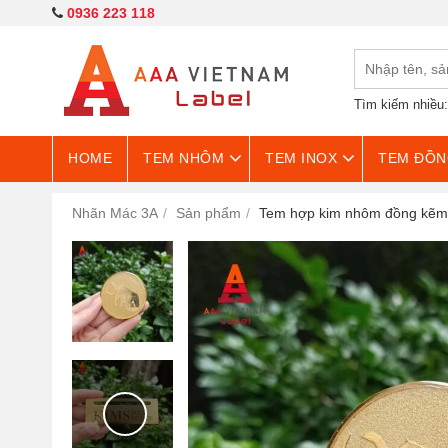
0936 223 118
Tìm kiếm nhiều
HOME
TEM NHÔM
TEM INOX
TEM ĐỒN
Nhãn Mác 3A
Sản phẩm
Tem hợp kim nhôm đồng kẽm