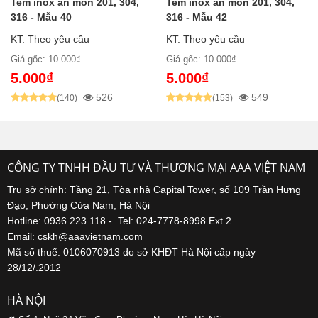
Tem inox ăn mòn 201, 304,
Tem inox ăn mòn 201, 304,
316 - Mẫu 40
316 - Mẫu 42
KT: Theo yêu cầu
KT: Theo yêu cầu
Giá gốc: 10.000₫
Giá gốc: 10.000₫
5.000₫
5.000₫
526
549
(140)
(153)
CÔNG TY TNHH ĐẦU TƯ VÀ THƯƠNG MẠI AAA VIỆT NAM
Trụ sở chính: Tầng 21, Tòa nhà Capital Tower, số 109 Trần Hưng
Đạo, Phường Cửa Nam, Hà Nội
Hotline: 0936.223.118 - Tel: 024-7778-8998 Ext 2
Email: cskh@aaavietnam.com
Mã số thuế: 0106070913 do sở KHĐT Hà Nội cấp ngày
28/12/.2012
HÀ NỘI