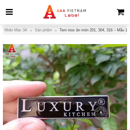
Nhãn Mác 3A
Sản phẩm
Tem inox ăn mòn 201, 304, 316 – Mẫu 18