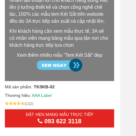
Nhằm tạo thuận lợi cho khách hàng trong việc
lên ý tưởng thiết kế và chọn công nghệ chế
tác, 100% các mẫu tem Két Sắt trên website
đều do 3A trực tiếp sản xuất và cập nhật lên.
Khi khách hàng cần xem mẫu thực tế, 3A sẽ
có nhân viên mang bảng mẫu qua tận nơi cho
khách hàng trực tiếp lựa chọn
Xem thêm nhiều mẫu “Tem Két Sắt” đẹp
Mã sản phẩm:
TKSKB-02
Thương hiệu:
AAA Label
(132)
ĐẶT HẸN MANG MẪU TRỰC TIẾP
093 622 3118