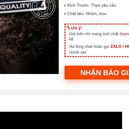
Kích Thước: Theo yêu cầu
Chất liệu: Nhôm, inox
*Lưu ý:
Giá trên chỉ mang tính chất
tham
kế.
Vui lòng chat hoặc gọi
ZALO / 
chính xác
NHẬN BÁO G
Alternative: