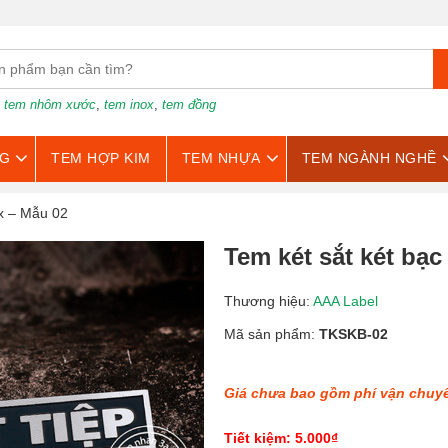
:
tem nhôm xước
,
tem inox
,
tem đồng
G
TEM HỢP KIM
TEM NHỰA
TEM NGÀNH NGHỀ
ox – Mẫu 02
Tem két sắt két bạ
Thương hiệu:
AAA Label
Mã sản phẩm:
TKSKB-02
Giá chưa bao gồm phí vận chuy
Tiết kiệm: 5.000₫