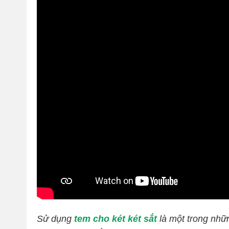
Sử dụng
tem cho két két sắt
là một trong nhữ