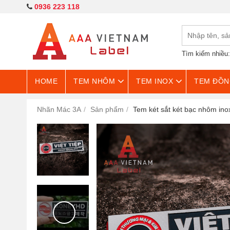
0936 223 118
Tìm kiếm nhiều
HOME
TEM NHÔM
TEM INOX
TEM ĐỒN
Nhãn Mác 3A
Sản phẩm
Tem két sắt két bạc nhôm in