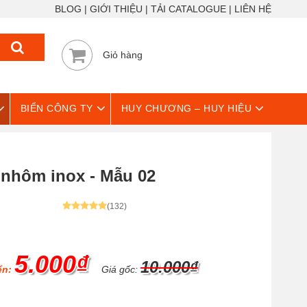
BLOG
GIỚI THIỆU
TẢI CATALOGUE
LIÊN HỆ
Giỏ hàng
BIỂN CÔNG TY
HUY CHƯƠNG – HUY HIỆU
c nhôm inox - Mẫu 02
(132)
5.000₫
10.000₫
ển:
Giá gốc: