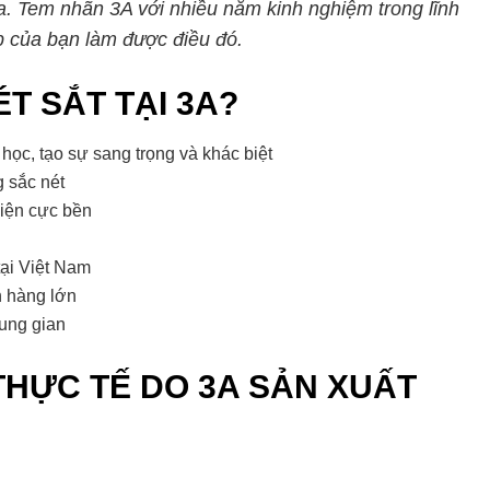
a. Tem nhãn 3A với nhiều năm kinh nghiệm trong lĩnh
p của bạn làm được điều đó.
T SẮT TẠI 3A?
ọc, tạo sự sang trọng và khác biệt
 sắc nét
iện cực bền
tại Việt Nam
n hàng lớn
rung gian
THỰC TẾ DO 3A SẢN XUẤT