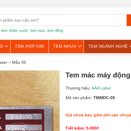
:
tem nhôm xước
,
tem inox
,
tem đồng
G
TEM HỢP KIM
TEM NHỰA
TEM NGÀNH NGHỀ
aser – Mẫu 05
Tem mác máy động c
Thương hiệu:
AAA Label
Mã sản phẩm:
TMMDC-05
Giá chưa bao gồm phí vận chuy
Tiết kiệm: 5.000₫