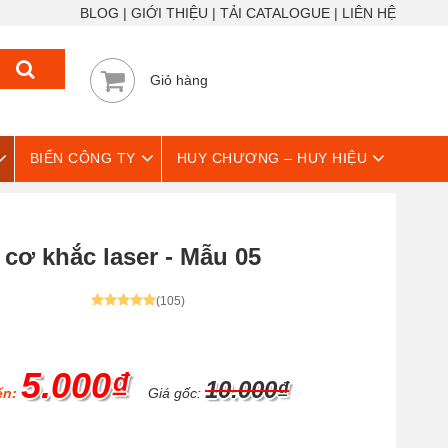
BLOG
GIỚI THIỆU
TẢI CATALOGUE
LIÊN HỆ
Giỏ hàng
BIỂN CÔNG TY
HUY CHƯƠNG – HUY HIỆU
ơ khắc laser - Mẫu 05
(105)
5.000₫
10.000₫
ển:
Giá gốc: