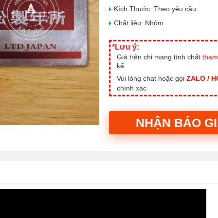
Kích Thước: Theo yêu cầu
Chất liệu: Nhôm
*Lưu ý:
Giá trên chỉ mang tính chất
tham
kế.
Vui lòng chat hoặc gọi
ZALO / 
chính xác
NHẬN BÁO G
Alternative: