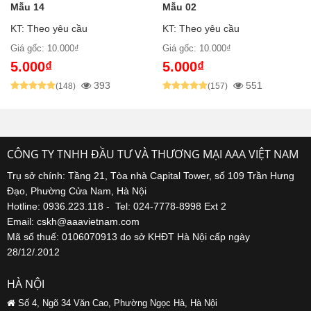
Mẫu 14
Mẫu 02
KT: Theo yêu cầu
KT: Theo yêu cầu
Giá gốc: 10.000₫
Giá gốc: 10.000₫
5.000₫
5.000₫
393
551
(148)
(157)
CÔNG TY TNHH ĐẦU TƯ VÀ THƯƠNG MẠI AAA VIỆT NAM
Trụ sở chính: Tầng 21, Tòa nhà Capital Tower, số 109 Trần Hưng
Đạo, Phường Cửa Nam, Hà Nội
Hotline: 0936.223.118 - Tel: 024-7778-8998 Ext 2
Email: cskh@aaavietnam.com
Mã số thuế: 0106070913 do sở KHĐT Hà Nội cấp ngày
28/12/.2012
HÀ NỘI
Số 4, Ngõ 34 Văn Cao, Phường Ngọc Hà, Hà Nội