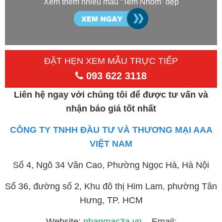
Xem thêm nhiều mẫu “Tem Nhôm” đẹp
ĐẶT HẸN XEM MẪU TRỰC TIẾP
093 622 3118
Liên hệ ngay với chúng tôi để được tư vấn và
nhận báo giá tốt nhất
CÔNG TY TNHH ĐẦU TƯ VÀ THƯƠNG MẠI AAA
VIỆT NAM
Số 4, Ngõ 34 Văn Cao, Phường Ngọc Hà, Hà Nội
Số 36, đường số 2, Khu đô thị Him Lam, phường Tân
Hưng, TP. HCM
Website:
nhanmac3a.vn
– Email: