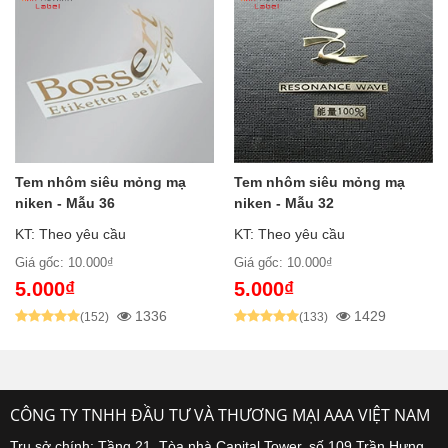
Tem nhôm siêu mỏng mạ
Tem nhôm siêu mỏng mạ
niken - Mẫu 36
niken - Mẫu 32
KT: Theo yêu cầu
KT: Theo yêu cầu
Giá gốc: 10.000₫
Giá gốc: 10.000₫
5.000₫
5.000₫
1336
1429
(152)
(133)
CÔNG TY TNHH ĐẦU TƯ VÀ THƯƠNG MẠI AAA VIỆT NAM
Trụ sở chính: Tầng 21, Tòa nhà Capital Tower, số 109 Trần Hưng