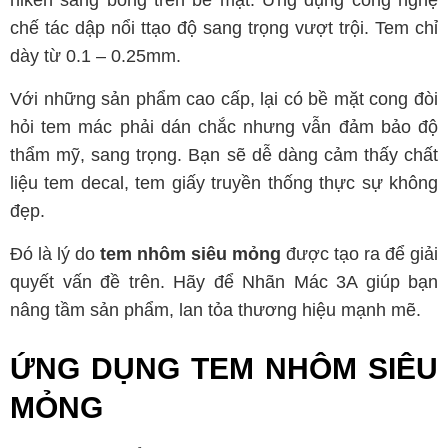
niken sáng bóng trên bề mặt. Ứng dụng công nghệ
chế tác dập nổi ttạo độ sang trọng vượt trội. Tem chỉ
dày từ 0.1 – 0.25mm.
Với
những sản phẩm cao cấp, lại có bề mặt cong đòi
hỏi tem mác phải dán chắc nhưng vẫn đảm bảo độ
thẩm mỹ, sang trọng. Bạn sẽ dễ dàng cảm thấy chất
liệu tem decal, tem giấy truyền thống thực sự không
đẹp.
Đó là lý do
tem nhôm siêu mỏng
được tạo ra để giải
quyết vấn đề trên. Hãy để Nhãn Mác 3A giúp bạn
nâng tầm sản phẩm, lan tỏa thương hiệu mạnh mẽ.
ỨNG DỤNG TEM NHÔM SIÊU
MỎNG