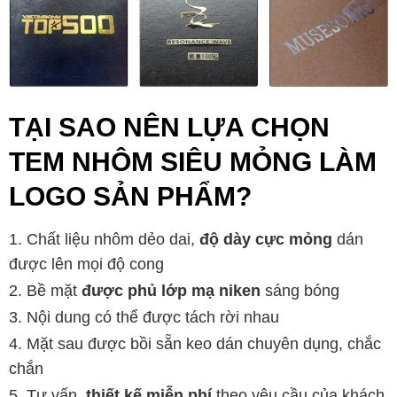
TẠI SAO NÊN LỰA CHỌN
TEM NHÔM SIÊU MỎNG LÀM
LOGO SẢN PHẨM?
Chất liệu nhôm dẻo dai,
độ dày cực mỏng
dán
được lên mọi độ cong
Bề mặt
được phủ lớp mạ niken
sáng bóng
Nội dung có thể được tách rời nhau
Mặt sau được bồi sẵn keo dán chuyên dụng, chắc
chắn
Tư vấn,
thiết kế miễn phí
theo yêu cầu của khách