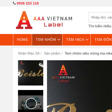
0936 223 118
Tìm kiếm nhiều
HOME
TEM NHÔM
TEM INOX
TEM ĐỒN
Nhãn Mác 3A
Sản phẩm
Tem nhôm siêu mỏng mạ nik