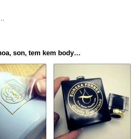
y…
hoa, son, tem kem body…