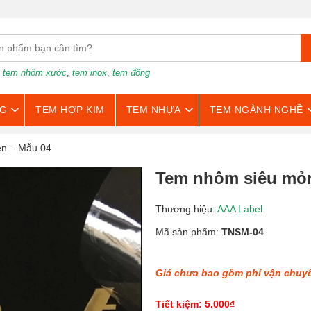
:
tem nhôm xước
,
tem inox
,
tem đồng
G
TEM HỢP KIM
TEM NHỰA
TEM NGÀNH NGHỀ
en – Mẫu 04
Tem nhôm siêu mỏn
Thương hiệu:
AAA Label
Mã sản phẩm:
TNSM-04
Giá chưa bao gồm phí vận chuy
Tiết kiệm: 5.000₫