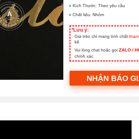
Kích Thước: Theo yêu cầu
Chất liệu: Nhôm
*Lưu ý:
Giá trên chỉ mang tính chất
tham
kế.
Vui lòng chat hoặc gọi
ZALO / 
chính xác
NHẬN BÁO G
Alternative: