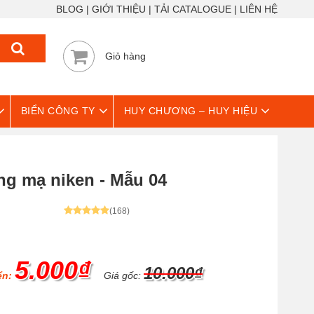
BLOG
GIỚI THIỆU
TẢI CATALOGUE
LIÊN HỆ
Giỏ hàng
BIỂN CÔNG TY
HUY CHƯƠNG – HUY HIỆU
g mạ niken - Mẫu 04
(168)
5.000₫
10.000₫
ển:
Giá gốc: