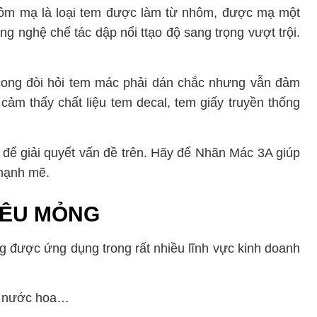
hôm mạ là loại tem được làm từ nhôm, được mạ một
g nghệ chế tác dập nổi ttạo độ sang trọng vượt trội.
cong đòi hỏi tem mác phải dán chắc nhưng vẫn đảm
ảm thấy chất liệu tem decal, tem giấy truyền thống
để giải quyết vấn đề trên. Hãy để Nhãn Mác 3A giúp
 mạnh mẽ.
IÊU MỎNG
g được ứng dụng trong rất nhiều lĩnh vực kinh doanh
n, nước hoa…