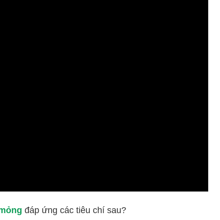
 mỏng
đáp ứng các tiêu chí sau?