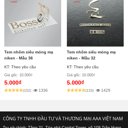
Tem nhôm siêu mỏng mạ
Tem nhôm siêu mỏng mạ
niken - Mẫu 36
niken - Mẫu 32
KT: Theo yêu cầu
KT: Theo yêu cầu
Giá gốc: 10.000₫
Giá gốc: 10.000₫
5.000₫
5.000₫
1336
1429
(152)
(133)
CÔNG TY TNHH ĐẦU TƯ VÀ THƯƠNG MẠI AAA VIỆT NAM
Trụ sở chính: Tầng 21, Tòa nhà Capital Tower, số 109 Trần Hưng