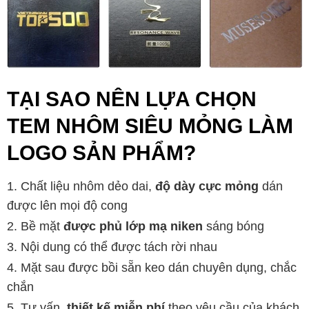
TẠI SAO NÊN LỰA CHỌN
TEM NHÔM SIÊU MỎNG LÀM
LOGO SẢN PHẨM?
Chất liệu nhôm dẻo dai,
độ dày cực mỏng
dán
được lên mọi độ cong
Bề mặt
được phủ lớp mạ niken
sáng bóng
Nội dung có thể được tách rời nhau
Mặt sau được bồi sẵn keo dán chuyên dụng, chắc
chắn
Tư vấn,
thiết kế miễn phí
theo yêu cầu của khách