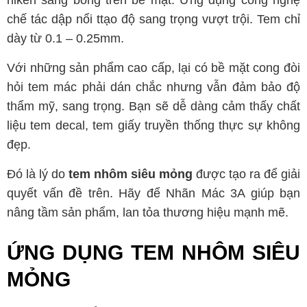
niken sáng bóng trên bề mặt. Ứng dụng công nghệ
chế tác dập nổi ttạo độ sang trọng vượt trội. Tem chỉ
dày từ 0.1 – 0.25mm.
Với
những sản phẩm cao cấp, lại có bề mặt cong đòi
hỏi tem mác phải dán chắc nhưng vẫn đảm bảo độ
thẩm mỹ, sang trọng. Bạn sẽ dễ dàng cảm thấy chất
liệu tem decal, tem giấy truyền thống thực sự không
đẹp.
Đó là lý do
tem nhôm siêu mỏng
được tạo ra để giải
quyết vấn đề trên. Hãy để Nhãn Mác 3A giúp bạn
nâng tầm sản phẩm, lan tỏa thương hiệu mạnh mẽ.
ỨNG DỤNG TEM NHÔM SIÊU
MỎNG