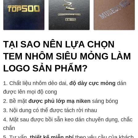
TẠI SAO NÊN LỰA CHỌN
TEM NHÔM SIÊU MỎNG LÀM
LOGO SẢN PHẨM?
Chất liệu nhôm dẻo dai,
độ dày cực mỏng
dán
được lên mọi độ cong
Bề mặt
được phủ lớp mạ niken
sáng bóng
Nội dung có thể được tách rời nhau
Mặt sau được bồi sẵn keo dán chuyên dụng, chắc
chắn
Tư vấn,
thiết kế miễn phí
theo yêu cầu của khách