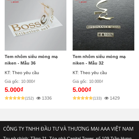
Tem nhôm siêu mỏng mạ
Tem nhôm siêu mỏng mạ
niken - Mẫu 36
niken - Mẫu 32
KT: Theo yêu cầu
KT: Theo yêu cầu
Giá gốc: 10.000₫
Giá gốc: 10.000₫
5.000₫
5.000₫
1336
1429
(152)
(133)
CÔNG TY TNHH ĐẦU TƯ VÀ THƯƠNG MẠI AAA VIỆT NAM
Trụ sở chính: Tầng 21, Tòa nhà Capital Tower, số 109 Trần Hưng