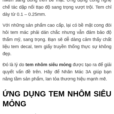
niken sáng bóng trên bề mặt. Ứng dụng công nghệ
chế tác dập nổi ttạo độ sang trọng vượt trội. Tem chỉ
dày từ 0.1 – 0.25mm.
Với
những sản phẩm cao cấp, lại có bề mặt cong đòi
hỏi tem mác phải dán chắc nhưng vẫn đảm bảo độ
thẩm mỹ, sang trọng. Bạn sẽ dễ dàng cảm thấy chất
liệu tem decal, tem giấy truyền thống thực sự không
đẹp.
Đó là lý do
tem nhôm siêu mỏng
được tạo ra để giải
quyết vấn đề trên. Hãy để Nhãn Mác 3A giúp bạn
nâng tầm sản phẩm, lan tỏa thương hiệu mạnh mẽ.
ỨNG DỤNG TEM NHÔM SIÊU
MỎNG