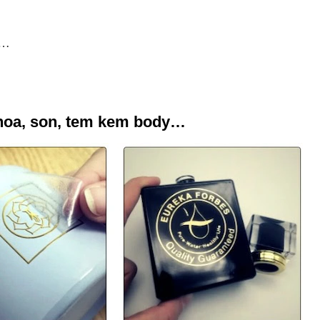
y…
hoa, son, tem kem body…