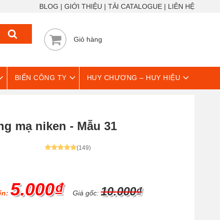
BLOG
GIỚI THIỆU
TẢI CATALOGUE
LIÊN HỆ
Giỏ hàng
BIỂN CÔNG TY
HUY CHƯƠNG – HUY HIỆU
g mạ niken - Mẫu 31
(149)
5.000₫
10.000₫
ển:
Giá gốc: