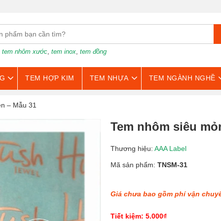
:
tem nhôm xước
,
tem inox
,
tem đồng
G
TEM HỢP KIM
TEM NHỰA
TEM NGÀNH NGHỀ
en – Mẫu 31
Tem nhôm siêu mỏn
Thương hiệu:
AAA Label
Mã sản phẩm:
TNSM-31
Giá chưa bao gồm phí vận chuy
Tiết kiệm: 5.000₫