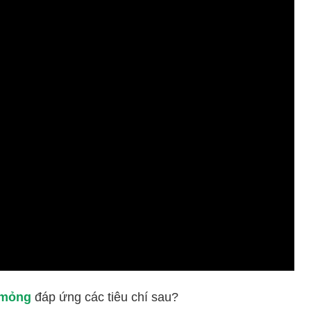
 mỏng
đáp ứng các tiêu chí sau?