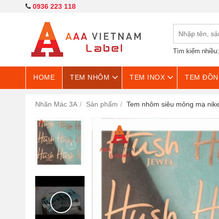
0936 223 118
Tìm kiếm nhiều
HOME
TEM NHÔM
TEM INOX
TEM ĐỒN
Nhãn Mác 3A
Sản phẩm
Tem nhôm siêu mỏng mạ nik