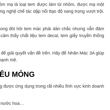
hôm mạ là loại tem được làm từ nhôm, được mạ một
g nghệ chế tác dập nổi ttạo độ sang trọng vượt trội.
cong đòi hỏi tem mác phải dán chắc nhưng vẫn đảm
ảm thấy chất liệu tem decal, tem giấy truyền thống
để giải quyết vấn đề trên. Hãy để Nhãn Mác 3A giúp
 mạnh mẽ.
IÊU MỎNG
g được ứng dụng trong rất nhiều lĩnh vực kinh doanh
n, nước hoa…