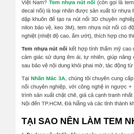
Việt Nam?
Tem nhựa nút nổi
(còn gọi là tem
decal nổi) là loại nhãn được sản xuất từ nhự
dập khuôn để tạo ra nút nổi 3D chuyên nghiệp.
nilon bảo vệ, keo 3M), tem nhựa nút nổi có đ
nghiệt (nhiệt độ cao, ẩm ướt), thích hợp cho th
Tem nhựa nút nổi
kết hợp tính thẩm mỹ cao cấ
cảm giác sử dụng êm ái, tự nhiên, giúp nâng 
sau bảo vệ nội dung khỏi phai mờ, tác động từ
Tại
Nhãn Mác 3A
, chúng tôi chuyên cung cấp 
nổi chuyên nghiệp, với công nghệ in ngược + d
trình sản xuất chặt chẽ, giá cả cạnh tranh nhấ
Nội đến TP.HCM, Đà Nẵng và các tỉnh thành k
TẠI SAO NÊN LÀM TEM N