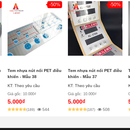
-50%
-50%
u
Tem nhựa nút nổi PET điều
Tem nhựa nút nổi PET điều
khiển - Mẫu 38
khiển - Mẫu 37
KT: Theo yêu cầu
KT: Theo yêu cầu
Giá gốc: 10.000₫
Giá gốc: 10.000₫
5.000₫
5.000₫
544
508
(189)
(187)