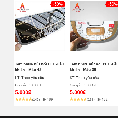
-50%
-50%
Tem nhựa nút nổi PET điều
Tem nhựa nút nổi PET điề
khiển - Mẫu 42
khiển - Mẫu 39
KT: Theo yêu cầu
KT: Theo yêu cầu
Giá gốc: 10.000₫
Giá gốc: 10.000₫
5.000₫
5.000₫
489
452
(145)
(138)