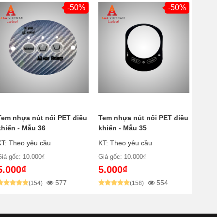
-50%
-50%
Tem nhựa nút nổi PET điều
Tem nhựa nút nổi PET điều
khiển - Mẫu 36
khiển - Mẫu 35
KT: Theo yêu cầu
KT: Theo yêu cầu
Giá gốc: 10.000₫
Giá gốc: 10.000₫
5.000₫
5.000₫
577
554
(154)
(158)