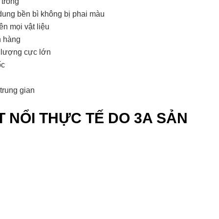
 trong
dung bền bì không bị phai màu
ên mọi vật liệu
h hàng
 lượng cực lớn
ốc
trung gian
 NỔI THỰC TẾ DO 3A SẢN