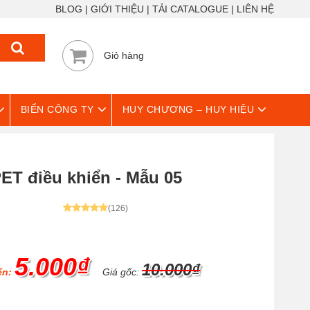
BLOG
GIỚI THIỆU
TẢI CATALOGUE
LIÊN HỆ
Giỏ hàng
BIỂN CÔNG TY
HUY CHƯƠNG – HUY HIỆU
ET điều khiển - Mẫu 05
(126)
5.000₫
10.000₫
ển:
Giá gốc: