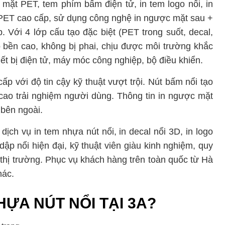
 mặt PET, tem phím bấm điện tử, in tem logo nổi, in
a PET cao cấp, sử dụng công nghệ in ngược mặt sau +
 Với 4 lớp cấu tạo đặc biệt (PET trong suốt, decal,
ộ bền cao, không bị phai, chịu được môi trường khắc
iết bị điện tử, máy móc công nghiệp, bộ điều khiển.
p với độ tin cậy kỹ thuật vượt trội. Nút bấm nổi tạo
cao trải nghiệm người dùng. Thông tin in ngược mặt
 bên ngoài.
dịch vụ in tem nhựa nút nổi, in decal nổi 3D, in logo
ập nổi hiện đại, kỹ thuật viên giàu kinh nghiệm, quy
t thị trường. Phục vụ khách hàng trên toàn quốc từ Hà
hác.
HỰA NÚT NỔI TẠI 3A?