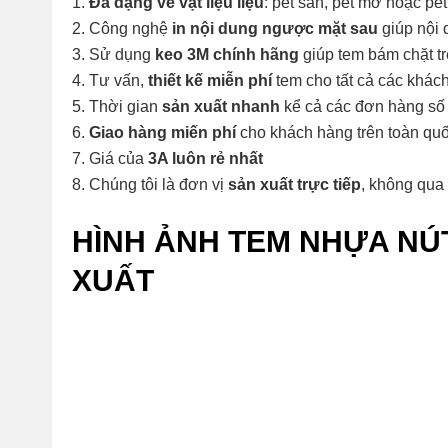
Đa dạng về vật liệu liệu
: pet sần, pet mờ hoặc pet
Công nghệ
in nội dung ngược mặt sau
giúp nội 
Sử dụng
keo 3M chính hãng
giúp tem bám chặt tr
Tư vấn,
thiết kế miễn phí
tem cho tất cả các khác
Thời gian
sản xuất nhanh
kể cả các đơn hàng số
Giao hàng miến phí
cho khách hàng trên toàn qu
Giá của
3A luôn rẻ nhất
Chúng tôi là đơn vị
sản xuất trực tiếp
, không qua 
HÌNH ẢNH TEM NHỰA NÚT
XUẤT