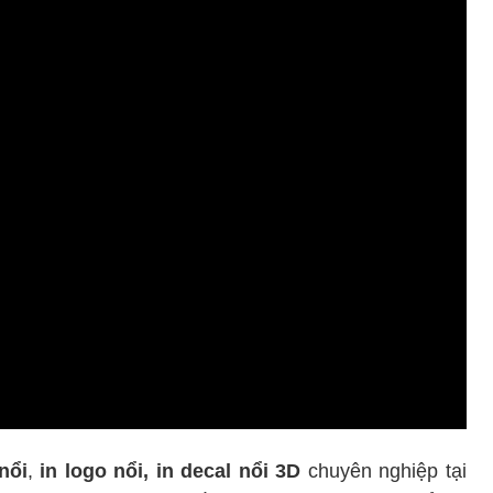
nổi
,
in logo nổi, in decal nổi 3D
chuyên nghiệp tại