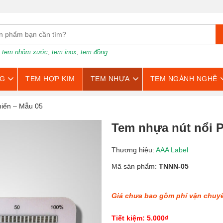
:
tem nhôm xước
,
tem inox
,
tem đồng
G
TEM HỢP KIM
TEM NHỰA
TEM NGÀNH NGHỀ
hiển – Mẫu 05
Tem nhựa nút nổi P
Thương hiệu:
AAA Label
Mã sản phẩm:
TNNN-05
Giá chưa bao gồm phí vận chuy
Tiết kiệm: 5.000₫