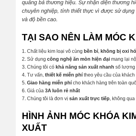
quảng bá thương hiệu. Sự nhận diện thương hiệ
chuyên nghiệp, tính thiết thực vì được sử dụng
và độ bền cao.
TẠI SAO NÊN LÀM MÓC K
Chất liệu kim loại vô cùng
bền bỉ
,
không bị oxi h
Sử dụng
công nghệ ăn mòn hiện đại
mang lại nộ
Chúng tôi có
khả năng sản xuất nhanh
số lượng 
Tư vấn,
thiết kế miễn phí
theo yêu cầu của khách
Giao hàng miễn phí
cho khách hàng trên toàn qu
Giá của
3A luôn rẻ nhất
Chúng tôi là đơn vị
sản xuất trực tiếp
, không qua 
HÌNH ẢNH MÓC KHÓA KIM
XUẤT