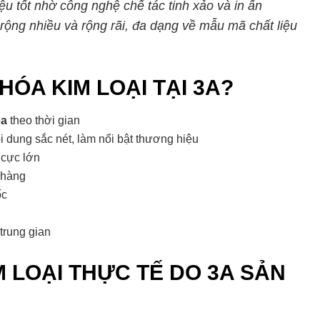
u tốt nhờ công nghệ chế tác tinh xảo và in ấn
 rộng nhiều và rộng rãi, đa dạng về mẫu mã chất liệu
HÓA KIM LOẠI TẠI 3A?
óa
theo thời gian
i dung sắc nét, làm nổi bật thương hiệu
cực lớn
 hàng
ốc
trung gian
 LOẠI THỰC TẾ DO 3A SẢN