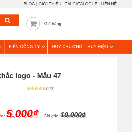
BLOG
GIỚI THIỆU
TẢI CATALOGUE
LIÊN HỆ
Giỏ hàng
BIỂN CÔNG TY
HUY CHƯƠNG – HUY HIỆU
khắc logo - Mẫu 47
(173)
5.000₫
10.000₫
ển:
Giá gốc: