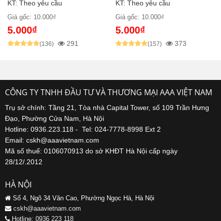
KT: Theo yêu cầu
KT: Theo yêu cầu
Giá gốc: 10.000₫
Giá gốc: 10.000₫
5.000₫
5.000₫
291
373
(136)
(157)
CÔNG TY TNHH ĐẦU TƯ VÀ THƯƠNG MẠI AAA VIỆT NAM
Trụ sở chính: Tầng 21, Tòa nhà Capital Tower, số 109 Trần Hưng
Đạo, Phường Cửa Nam, Hà Nội
Hotline: 0936.223.118 - Tel: 024-7778-8998 Ext 2
Email: cskh@aaavietnam.com
Mã số thuế: 0106070913 do sở KHĐT Hà Nội cấp ngày
28/12/.2012
HÀ NỘI
Số 4, Ngõ 34 Văn Cao, Phường Ngọc Hà, Hà Nội
cskh@aaavietnam.com
Hotline: 0936 223 118