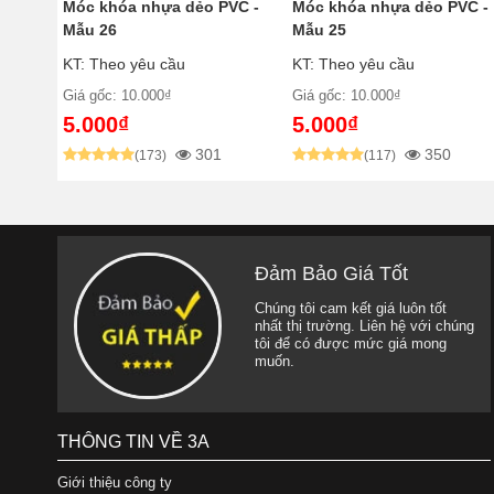
Móc khóa nhựa dẻo PVC -
Móc khóa nhựa dẻo PVC -
Mẫu 26
Mẫu 25
KT: Theo yêu cầu
KT: Theo yêu cầu
Giá gốc: 10.000₫
Giá gốc: 10.000₫
5.000₫
5.000₫
301
350
(173)
(117)
Đảm Bảo Giá Tốt
Chúng tôi cam kết giá luôn tốt
nhất thị trường. Liên hệ với chúng
tôi để có được mức giá mong
muốn.
THÔNG TIN VỀ 3A
Giới thiệu công ty