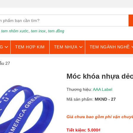
:
tem nhôm xước
,
tem inox
,
tem đồng
G
TEM HỢP KIM
TEM NHỰA
TEM NGÀNH NGHỀ
ẫu 27
Móc khóa nhựa dẻo
Thương hiệu:
AAA Label
Mã sản phẩm:
MKND - 27
Giá chưa bao gồm phí vận chuy
Tiết kiệm: 5.000₫