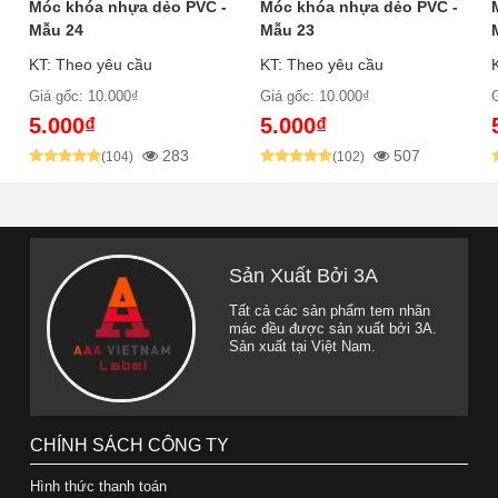
Móc khóa nhựa dẻo PVC -
Móc khóa nhựa dẻo PVC -
Mẫu 24
Mẫu 23
KT: Theo yêu cầu
KT: Theo yêu cầu
Giá gốc: 10.000₫
Giá gốc: 10.000₫
5.000₫
5.000₫
283
507
(104)
(102)
Sản Xuất Bởi 3A
Tất cả các sản phẩm tem nhãn
mác đều được sản xuất bởi 3A.
Sản xuất tại Việt Nam.
CHÍNH SÁCH CÔNG TY
Hình thức thanh toán