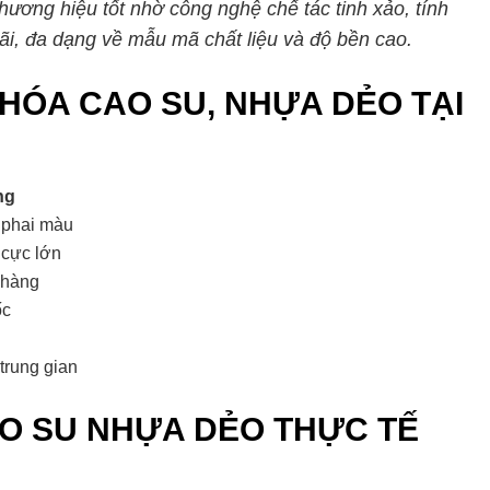
hương hiệu tốt nhờ công nghệ chế tác tinh xảo, tính
rãi, đa dạng về mẫu mã chất liệu và độ bền cao.
HÓA CAO SU, NHỰA DẺO TẠI
ng
 phai màu
cực lớn
 hàng
ốc
trung gian
O SU NHỰA DẺO THỰC TẾ