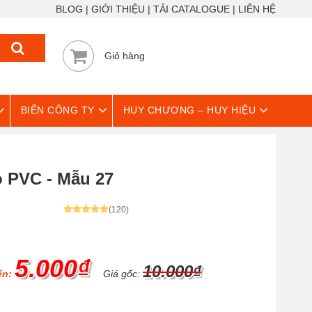
BLOG
GIỚI THIỆU
TẢI CATALOGUE
LIÊN HỆ
Giỏ hàng
BIỂN CÔNG TY
HUY CHƯƠNG – HUY HIỆU
 PVC - Mẫu 27
(120)
5.000₫
10.000₫
ển:
Giá gốc: