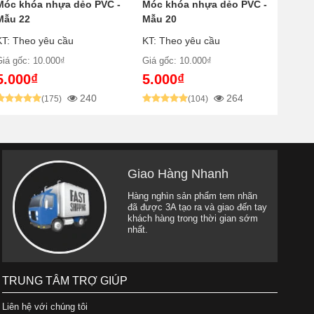
Móc khóa nhựa dẻo PVC -
Móc khóa nhựa dẻo PVC -
Mẫu 22
Mẫu 20
KT: Theo yêu cầu
KT: Theo yêu cầu
Giá gốc: 10.000₫
Giá gốc: 10.000₫
5.000₫
5.000₫
240
264
(175)
(104)
Giao Hàng Nhanh
Hàng nghìn sản phẩm tem nhãn
đã được 3A tạo ra và giao đến tay
khách hàng trong thời gian sớm
nhất.
TRUNG TÂM TRỢ GIÚP
Liên hệ với chúng tôi