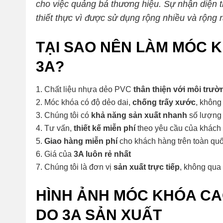
cho việc quảng bá thương hiệu. Sự nhận diện t
thiết thực vì được sử dụng rộng nhiều và rộng 
TẠI SAO NÊN LÀM MÓC K
3A?
Chất liệu nhựa dẻo PVC
thân thiện với môi trườ
Móc khóa có độ dẻo dai,
chống trấy xước
, không
Chúng tôi có
khả năng sản xuất nhanh
số lượng 
Tư vấn,
thiết kế miễn phí
theo yêu cầu của khách
Giao hàng miễn phí
cho khách hàng trên toàn qu
Giá của
3A luôn rẻ nhất
Chúng tôi là đơn vị
sản xuất trực tiếp
, không qua 
HÌNH ẢNH MÓC KHÓA CA
DO 3A SẢN XUẤT