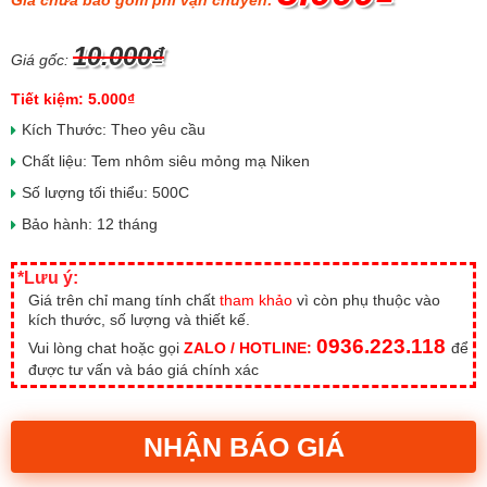
Giá chưa bao gồm phí vận chuyển:
10.000₫
Giá gốc:
Tiết kiệm: 5.000₫
Kích Thước: Theo yêu cầu
Chất liệu: Tem nhôm siêu mỏng mạ Niken
Số lượng tối thiểu: 500C
Bảo hành: 12 tháng
*Lưu ý:
Giá trên chỉ mang tính chất
tham khảo
vì còn phụ thuộc vào
kích thước, số lượng và thiết kế.
0936.223.118
Vui lòng chat hoặc gọi
ZALO / HOTLINE:
để
được tư vấn và báo giá chính xác
NHẬN BÁO GIÁ