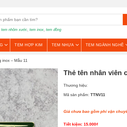
:
tem nhôm xước
,
tem inox
,
tem đồng
G
TEM HỢP KIM
TEM NHỰA
TEM NGÀNH NGHỀ
g inox – Mẫu 11
Thẻ tên nhân viên 
Thương hiệu:
Mã sản phẩm:
TTNV11
Giá chưa bao gồm phí vận chuy
Tiết kiệm: 15.000₫