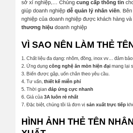
sở xí nghiệp,… Chúng
cung cấp thông tin
cho
giúp doanh nghiệp
dễ quản lý nhân viên
. Bên
nghiệp của doanh nghiệp được khách hàng v
thương hiệu
doanh nghiệp
VÌ SAO NÊN LÀM THẺ TÊN
Chất liệu đa dạng: nhôm, đồng, inox vv… đảm bảo 
Ứng dụng
công nghệ ăn mòn hiện đại
mang lại s
Biển được gập, uốn chân theo yêu cầu.
Tư vấn,
thiết kế miễn phí
Thời gian
đáp ứng cực nhanh
Giá của
3A luôn rẻ nhất
Đặc biệt, chúng tôi là đơn vị
sản xuất trực tiếp
khô
HÌNH ẢNH THẺ TÊN NHÂN