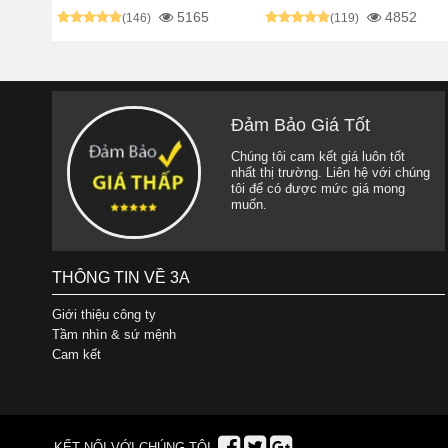
5165
4852
(146)
(119)
Đảm Bảo Giá Tốt
Chúng tôi cam kết giá luôn tốt
nhất thị trường. Liên hệ với chúng
tôi để có được mức giá mong
muốn.
THÔNG TIN VỀ 3A
Giới thiệu công ty
Tầm nhìn & sứ mệnh
Cam kết
KẾT NỐI VỚI CHÚNG TÔI