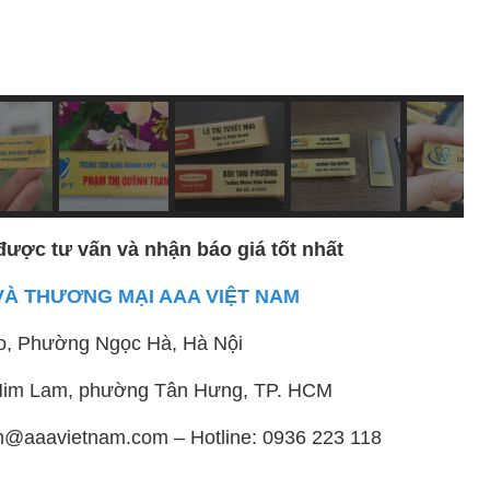
được tư vấn và nhận báo giá tốt nhất
VÀ THƯƠNG MẠI AAA VIỆT NAM
o, Phường Ngọc Hà, Hà Nội
ị Him Lam, phường Tân Hưng, TP. HCM
h@aaavietnam.com – Hotline: 0936 223 118