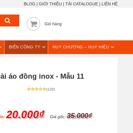
BLOG
GIỚI THIỆU
TẢI CATALOGUE
LIÊN HỆ
Giỏ hàng
BIỂN CÔNG TY
HUY CHƯƠNG – HUY HIỆU
cài áo đồng inox - Mẫu 11
(120)
20.000₫
35.000₫
ển:
Giá gốc: