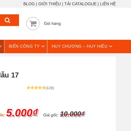
BLOG
GIỚI THIỆU
TẢI CATALOGUE
LIÊN HỆ
Giỏ hàng
BIỂN CÔNG TY
HUY CHƯƠNG – HUY HIỆU
Mẫu 17
(128)
5.000₫
10.000₫
ển:
Giá gốc: