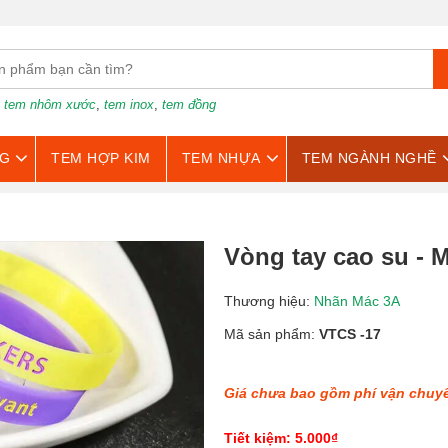
:
tem nhôm xước
,
tem inox
,
tem đồng
G
TEM HỢP KIM
TEM NHỰA
TEM NGÀNH NGHỀ
Vòng tay cao su - 
Thương hiệu:
Nhãn Mác 3A
Mã sản phẩm:
VTCS -17
Giá chưa bao gồm phí vận chuy
Tiết kiệm: 5.000₫