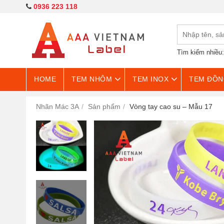
0936 223 118
Tìm kiếm nhiều
HOME
TEM NHÔM
TEM INOX
TEM ĐỒN
Nhãn Mác 3A
Sản phẩm
Vòng tay cao su – Mẫu 17