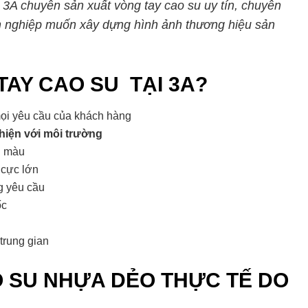
 3A chuyên sản xuất vòng tay cao su uy tín, chuyên
h nghiệp muốn xây dựng hình ảnh thương hiệu sản
TAY CAO SU TẠI 3A?
ọi yêu cầu của khách hàng
thiện với môi trường
i màu
cực lớn
g yêu cầu
ốc
trung gian
O SU NHỰA DẺO THỰC TẾ DO