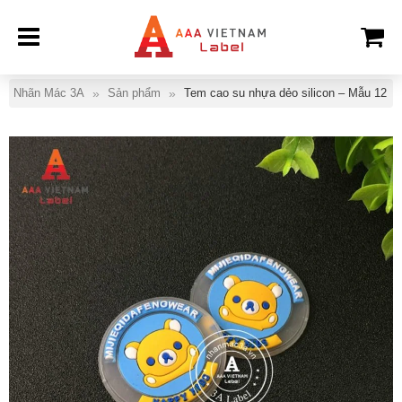
Nhãn Mác 3A
Sản phẩm
Tem cao su nhựa dẻo silicon – Mẫu 12