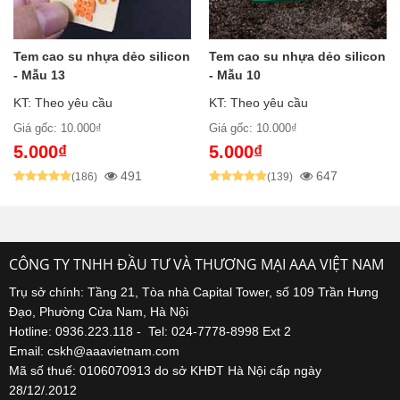
Tem cao su nhựa dẻo silicon
Tem cao su nhựa dẻo silicon
- Mẫu 13
- Mẫu 10
KT: Theo yêu cầu
KT: Theo yêu cầu
Giá gốc: 10.000₫
Giá gốc: 10.000₫
5.000₫
5.000₫
491
647
(186)
(139)
CÔNG TY TNHH ĐẦU TƯ VÀ THƯƠNG MẠI AAA VIỆT NAM
Trụ sở chính: Tầng 21, Tòa nhà Capital Tower, số 109 Trần Hưng
Đạo, Phường Cửa Nam, Hà Nội
Hotline: 0936.223.118 - Tel: 024-7778-8998 Ext 2
Email: cskh@aaavietnam.com
Mã số thuế: 0106070913 do sở KHĐT Hà Nội cấp ngày
28/12/.2012