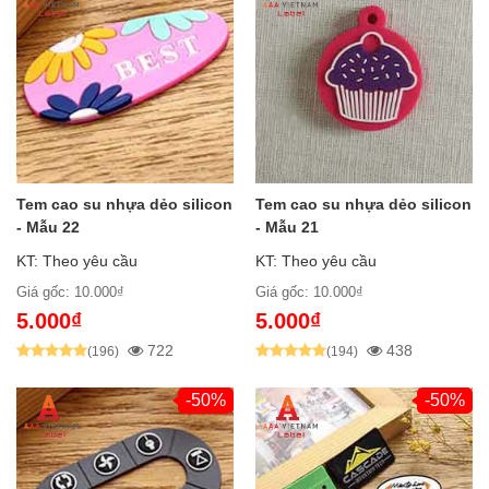
Tem cao su nhựa dẻo silicon
Tem cao su nhựa dẻo silicon
- Mẫu 22
- Mẫu 21
KT: Theo yêu cầu
KT: Theo yêu cầu
Giá gốc: 10.000₫
Giá gốc: 10.000₫
5.000₫
5.000₫
722
438
(196)
(194)
-50%
-50%