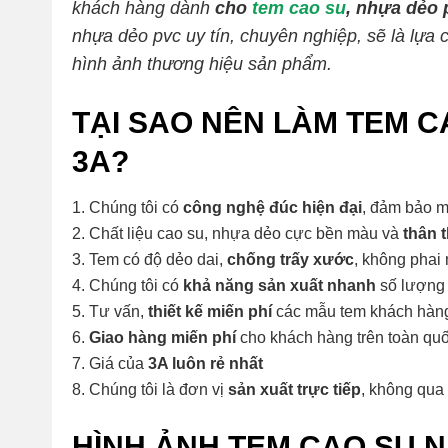
khách hàng dành
cho
tem cao su
,
nhựa dẻo 
nhựa dẻo pvc uy tín, chuyên nghiệp, sẽ là lự
hình ảnh thương hiệu sản phẩm.
TẠI SAO NÊN LÀM TEM C
3A?
Chúng tôi có
công nghệ đúc hiện đại
, đảm bảo m
Chất liệu cao su, nhựa dẻo cực bền màu và
thân 
Tem có độ dẻo dai,
chống trấy xước
, không phai
Chúng tôi có
khả năng sản xuất nhanh
số lượng 
Tư vấn,
thiết kế miến phí
các mẫu tem khách hàn
Giao hàng miến phí
cho khách hàng trên toàn qu
Giá của
3A luôn rẻ nhất
Chúng tôi là đơn vị
sản xuất trực tiếp
, không qua 
HÌNH ẢNH TEM CAO SU 