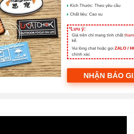
Kích Thước: Theo yêu cầu
Chất liệu: Cao su
*Lưu ý:
Giá trên chỉ mang tính chất
tham
kế.
Vui lòng chat hoặc gọi
ZALO / 
chính xác
NHẬN BÁO G
Alternative: