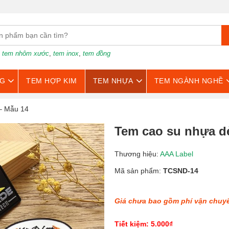
:
tem nhôm xước
,
tem inox
,
tem đồng
G
TEM HỢP KIM
TEM NHỰA
TEM NGÀNH NGHỀ
 – Mẫu 14
Tem cao su nhựa dẻ
Thương hiệu:
AAA Label
Mã sản phẩm:
TCSND-14
Giá chưa bao gồm phí vận chuy
Tiết kiệm: 5.000₫