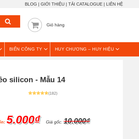
BLOG
GIỚI THIỆU
TẢI CATALOGUE
LIÊN HỆ
Giỏ hàng
BIỂN CÔNG TY
HUY CHƯƠNG – HUY HIỆU
o silicon - Mẫu 14
(182)
5.000₫
10.000₫
ển:
Giá gốc: