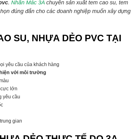
pvc
.
Nhãn Mác 3A
chuyên sản xuất tem cao su, tem
a chọn đúng đắn cho các doanh nghiệp muốn xây dựng
AO SU, NHỰA DẺO PVC TẠI
ọi yêu cầu của khách hàng
thiện với môi trường
 màu
cực lớn
g yêu cầu
ốc
trung gian
NHỰA DẺO THỰC TẾ DO 3A