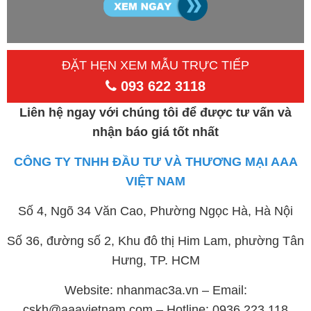
ĐẶT HẸN XEM MẪU TRỰC TIẾP
093 622 3118
Liên hệ ngay với chúng tôi để được tư vấn và
nhận báo giá tốt nhất
CÔNG TY TNHH ĐẦU TƯ VÀ THƯƠNG MẠI AAA
VIỆT NAM
Số 4, Ngõ 34 Văn Cao, Phường Ngọc Hà, Hà Nội
Số 36, đường số 2, Khu đô thị Him Lam, phường Tân
Hưng, TP. HCM
Website: nhanmac3a.vn – Email:
cskh@aaavietnam.com – Hotline: 0936 223 118