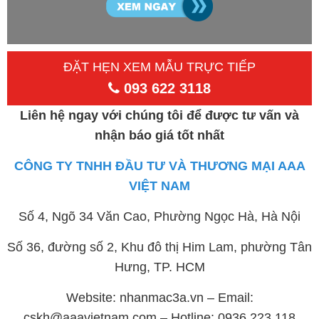
ĐẶT HẸN XEM MẪU TRỰC TIẾP
093 622 3118
Liên hệ ngay với chúng tôi để được tư vấn và
nhận báo giá tốt nhất
CÔNG TY TNHH ĐẦU TƯ VÀ THƯƠNG MẠI AAA
VIỆT NAM
Số 4, Ngõ 34 Văn Cao, Phường Ngọc Hà, Hà Nội
Số 36, đường số 2, Khu đô thị Him Lam, phường Tân
Hưng, TP. HCM
Website: nhanmac3a.vn – Email:
cskh@aaavietnam.com – Hotline: 0936 223 118