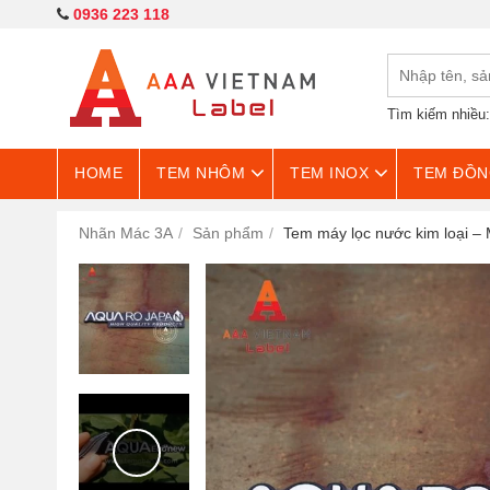
0936 223 118
Tìm kiếm nhiều
HOME
TEM NHÔM
TEM INOX
TEM ĐỒN
Nhãn Mác 3A
Sản phẩm
Tem máy lọc nước kim loại –