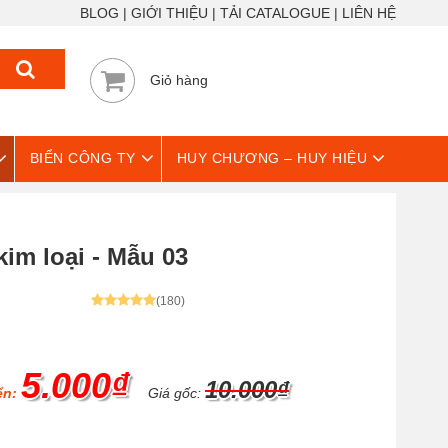
BLOG
GIỚI THIỆU
TẢI CATALOGUE
LIÊN HỆ
Giỏ hàng
BIỂN CÔNG TY
HUY CHƯƠNG – HUY HIỆU
im loại - Mẫu 03
(180)
5.000₫
10.000₫
ển:
Giá gốc: