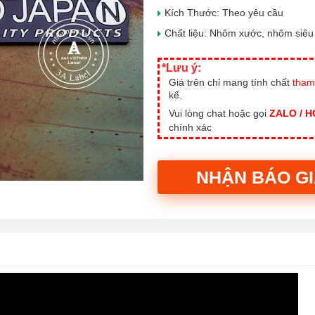
Kích Thước: Theo yêu cầu
Chất liệu: Nhôm xước, nhôm siê
*Lưu ý:
Giá trên chỉ mang tính chất
tham
kế.
Vui lòng chat hoặc gọi
ZALO / 
chính xác
NHẬN BÁO G
Alternative: