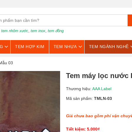
:
tem nhôm xước
,
tem inox
,
tem đồng
G
TEM HỢP KIM
TEM NHỰA
TEM NGÀNH NGHỀ
 Mẫu 03
Tem máy lọc nước k
Thương hiệu:
AAA Label
Mã sản phẩm:
TMLN-03
Giá chưa bao gồm phí vận chuy
Tiết kiệm: 5.000₫