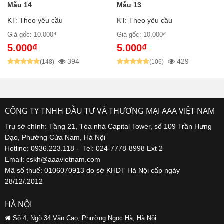
Mẫu 14
Mẫu 13
KT: Theo yêu cầu
KT: Theo yêu cầu
Giá gốc: 10.000₫
Giá gốc: 10.000₫
5.000₫
5.000₫
394
429
(148)
(106)
CÔNG TY TNHH ĐẦU TƯ VÀ THƯƠNG MẠI AAA VIỆT NAM
Trụ sở chính: Tầng 21, Tòa nhà Capital Tower, số 109 Trần Hưng
Đạo, Phường Cửa Nam, Hà Nội
Hotline: 0936.223.118 - Tel: 024-7778-8998 Ext 2
Email: cskh@aaavietnam.com
Mã số thuế: 0106070913 do sở KHĐT Hà Nội cấp ngày
28/12/.2012
HÀ NỘI
Số 4, Ngõ 34 Văn Cao, Phường Ngọc Hà, Hà Nội