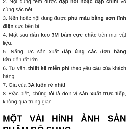
Nội dung tem được
dập nổi hoặc dập chìm
vô
cùng sắc nét
Nền hoặc nội dung được
phủ màu bằng sơn tĩnh
điện
cực bền bỉ
Mặt sau
dán keo 3M bám cực chắc
trên mọi vật
liệu.
Năng lực sản xuất
đáp ứng các đơn hàng
lớn
đến rất lớn.
Tư vấn,
thiết kế miễn phí
theo yêu cầu của khách
hàng
Giá của
3A luôn rẻ nhất
Đặc biệt, chúng tôi là đơn vị
sản xuất trực tiếp
,
không qua trung gian
MỘT VÀI HÌNH ẢNH SẢN