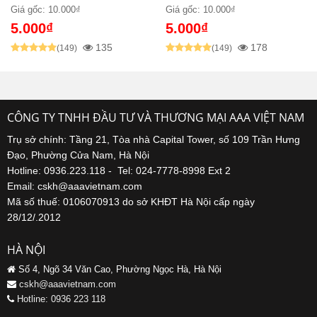
Giá gốc: 10.000₫
Giá gốc: 10.000₫
5.000₫
5.000₫
135
178
(149)
(149)
CÔNG TY TNHH ĐẦU TƯ VÀ THƯƠNG MẠI AAA VIỆT NAM
Trụ sở chính: Tầng 21, Tòa nhà Capital Tower, số 109 Trần Hưng
Đạo, Phường Cửa Nam, Hà Nội
Hotline: 0936.223.118 - Tel: 024-7778-8998 Ext 2
Email: cskh@aaavietnam.com
Mã số thuế: 0106070913 do sở KHĐT Hà Nội cấp ngày
28/12/.2012
HÀ NỘI
Số 4, Ngõ 34 Văn Cao, Phường Ngọc Hà, Hà Nội
cskh@aaavietnam.com
Hotline: 0936 223 118