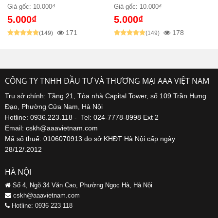
Giá gốc: 10.000₫
Giá gốc: 10.000₫
5.000₫
5.000₫
171
178
(149)
(149)
CÔNG TY TNHH ĐẦU TƯ VÀ THƯƠNG MẠI AAA VIỆT NAM
Trụ sở chính: Tầng 21, Tòa nhà Capital Tower, số 109 Trần Hưng
Đạo, Phường Cửa Nam, Hà Nội
Hotline: 0936.223.118 - Tel: 024-7778-8998 Ext 2
Email: cskh@aaavietnam.com
Mã số thuế: 0106070913 do sở KHĐT Hà Nội cấp ngày
28/12/.2012
HÀ NỘI
Số 4, Ngõ 34 Văn Cao, Phường Ngọc Hà, Hà Nội
cskh@aaavietnam.com
Hotline: 0936 223 118