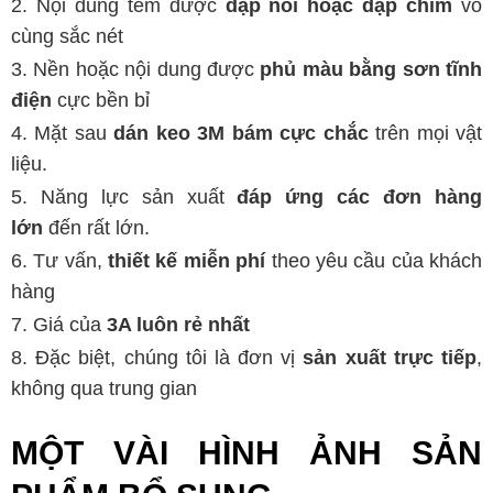
Nội dung tem được
dập nổi hoặc dập chìm
vô
cùng sắc nét
Nền hoặc nội dung được
phủ màu bằng sơn tĩnh
điện
cực bền bỉ
Mặt sau
dán keo 3M bám cực chắc
trên mọi vật
liệu.
Năng lực sản xuất
đáp ứng các đơn hàng
lớn
đến rất lớn.
Tư vấn,
thiết kế miễn phí
theo yêu cầu của khách
hàng
Giá của
3A luôn rẻ nhất
Đặc biệt, chúng tôi là đơn vị
sản xuất trực tiếp
,
không qua trung gian
MỘT VÀI HÌNH ẢNH SẢN