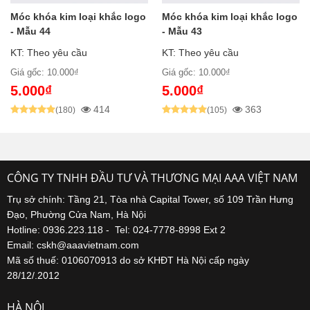
Móc khóa kim loại khắc logo
Móc khóa kim loại khắc logo
- Mẫu 44
- Mẫu 43
KT: Theo yêu cầu
KT: Theo yêu cầu
Giá gốc: 10.000₫
Giá gốc: 10.000₫
5.000₫
5.000₫
414
363
(180)
(105)
CÔNG TY TNHH ĐẦU TƯ VÀ THƯƠNG MẠI AAA VIỆT NAM
Trụ sở chính: Tầng 21, Tòa nhà Capital Tower, số 109 Trần Hưng
Đạo, Phường Cửa Nam, Hà Nội
Hotline: 0936.223.118 - Tel: 024-7778-8998 Ext 2
Email: cskh@aaavietnam.com
Mã số thuế: 0106070913 do sở KHĐT Hà Nội cấp ngày
28/12/.2012
HÀ NỘI