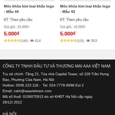
Móc khóa kim loại khắc logo
Móc khóa kim loại khắc logo
- Mẫu 44
- Mẫu 43
KT: Theo yêu cầu
KT: Theo yêu cầu
Giá gốc: 10.000₫
Giá gốc: 10.000₫
5.000₫
5.000₫
414
363
(180)
(105)
CÔNG TY TNHH ĐẦU TƯ VÀ THƯƠNG MẠI AAA VIỆT NAM
Trụ sở chính: Tầng 21, Tòa nhà Capital Tower, số 109 Trần Hưng
Đạo, Phường Cửa Nam, Hà Nội
Hotline: 0936.223.118 - Tel: 024-7778-8998 Ext 2
Email: cskh@aaavietnam.com
Mã số thuế: 0106070913 do sở KHĐT Hà Nội cấp ngày
28/12/.2012
HÀ NỘI