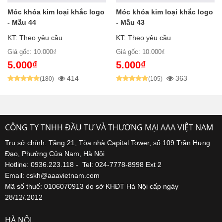
Móc khóa kim loại khắc logo
Móc khóa kim loại khắc logo
- Mẫu 44
- Mẫu 43
KT: Theo yêu cầu
KT: Theo yêu cầu
Giá gốc: 10.000₫
Giá gốc: 10.000₫
5.000₫
5.000₫
414
363
(180)
(105)
CÔNG TY TNHH ĐẦU TƯ VÀ THƯƠNG MẠI AAA VIỆT NAM
Trụ sở chính: Tầng 21, Tòa nhà Capital Tower, số 109 Trần Hưng
Đạo, Phường Cửa Nam, Hà Nội
Hotline: 0936.223.118 - Tel: 024-7778-8998 Ext 2
Email: cskh@aaavietnam.com
Mã số thuế: 0106070913 do sở KHĐT Hà Nội cấp ngày
28/12/.2012
HÀ NỘI