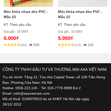
Móc khóa nhựa dẻo PVC -
Móc khóa nhựa dẻo PVC -
Mẫu 23
Mẫu 22
KT: Theo yêu cầu
KT: Theo yêu cầu
Giá gốc: 10.000₫
Giá gốc: 10.000₫
5.000₫
5.000₫
508
240
(102)
(175)
CÔNG TY TNHH ĐẦU TƯ VÀ THƯƠNG MẠI AAA VIỆT NAM
Trụ sở chính: Tầng 21, Tòa nhà Capital Tower, số 109 Trần Hưng
Đạo, Phường Cửa Nam, Hà Nội
Hotline: 0936.223.118 - Tel: 024-7778-8998 Ext 2
Email: cskh@aaavietnam.com
Mã số thuế: 0106070913 do sở KHĐT Hà Nội cấp ngày
28/12/.2012