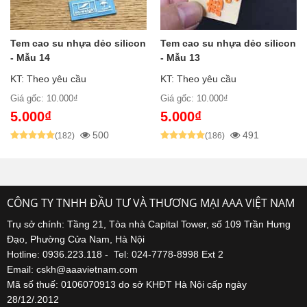
Tem cao su nhựa dẻo silicon
Tem cao su nhựa dẻo silicon
- Mẫu 14
- Mẫu 13
KT: Theo yêu cầu
KT: Theo yêu cầu
Giá gốc: 10.000₫
Giá gốc: 10.000₫
5.000₫
5.000₫
500
491
(182)
(186)
CÔNG TY TNHH ĐẦU TƯ VÀ THƯƠNG MẠI AAA VIỆT NAM
Trụ sở chính: Tầng 21, Tòa nhà Capital Tower, số 109 Trần Hưng
Đạo, Phường Cửa Nam, Hà Nội
Hotline: 0936.223.118 - Tel: 024-7778-8998 Ext 2
Email: cskh@aaavietnam.com
Mã số thuế: 0106070913 do sở KHĐT Hà Nội cấp ngày
28/12/.2012