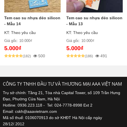
Tem cao su nhựa dẻo silicon
Tem cao su nhựa dẻo silicon
- Mẫu 14
- Mẫu 13
KT: Theo yêu cầu
KT: Theo yêu cầu
Giá gốc: 10.000₫
Giá gốc: 10.000₫
5.000₫
5.000₫
500
491
(182)
(186)
CÔNG TY TNHH ĐẦU TƯ VÀ THƯƠNG MẠI AAA VIỆT NAM
Trụ sở chính: Tầng 21, Tòa nhà Capital Tower, số 109 Trần Hưng
Đạo, Phường Cửa Nam, Hà Nội
Hotline: 0936.223.118 - Tel: 024-7778-8998 Ext 2
Email: cskh@aaavietnam.com
Mã số thuế: 0106070913 do sở KHĐT Hà Nội cấp ngày
28/12/.2012